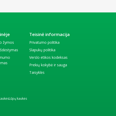
inėje
Teisinė informacija
io žymos
Privatumo politika
 išdėstymas
Slapukų politika
amumo
Verslo etikos kodeksas
kimas
Prekių kokybė ir sauga
Taisyklės
kaukės
Lūpų kaukės