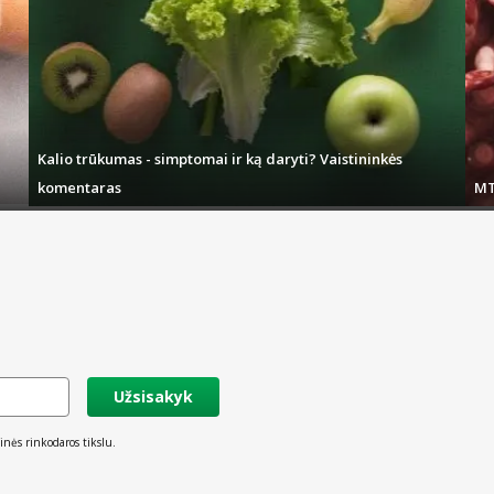
Kalio trūkumas - simptomai ir ką daryti? Vaistininkės
komentaras
MT
Užsisakyk
inės rinkodaros tikslu.