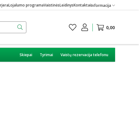
rjera
Lojalumo programa
Vaistinės
Leidinys
Kontaktai
Informacija
0,00
Skiepai
Tyrimai
Vaistų rezervacija telefonu