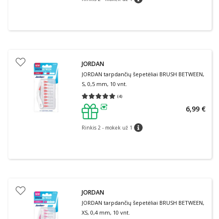
patarimas
JORDAN
JORDAN tarpdančių šepetėliai BRUSH BETWEEN,
S, 0,5 mm, 10 vnt.
(
4
)
Vidutinis įvertinimas 5.00
Įvertinimų skaičius 4
6,99 €
patarimas
Rinkis 2 - mokėk už 1
patarimas
JORDAN
JORDAN tarpdančių šepetėliai BRUSH BETWEEN,
XS, 0,4 mm, 10 vnt.