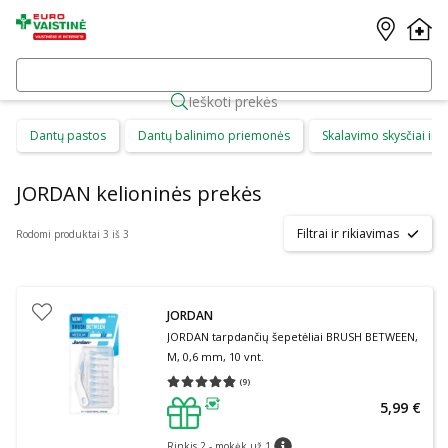
Ieškoti prekės
Dantų pastos
Dantų balinimo priemonės
Skalavimo skysčiai ir b
JORDAN kelioninės prekės
Filtrai ir rikiavimas
Rodomi produktai 3 iš 3
JORDAN
JORDAN tarpdančių šepetėliai BRUSH BETWEEN,
M, 0,6 mm, 10 vnt.
(
9
)
Vidutinis įvertinimas 4.78
Įvertinimų skaičius 9
5,99 €
patarimas
Rinkis 2 - mokėk už 1