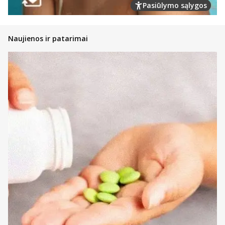
Pasiūlymo sąlygos
Naujienos ir patarimai