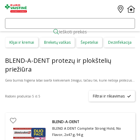
Ieškoti prekės
Klijai ir kremai
Breketų vaškas
Šepetėliai
Dezinfekacija
BLEND-A-DENT protezų ir plokštelių
priežiūra
Gera burnos higiena labai svarbi kiekvienam žmogui, tačiau tie, kurie nešioja protezus ar plokšteles tam turi skirti ypatingą dėmesį. Internetinėje vaistinėje patrauklia kaina galite internetu, net neišėję iš namų ar kitos, sau patogios vietos pirkti COREGA, CURAPROX, JORDAN, GUM, PROTEFIX ir kitų gamintojų protezų ir plokštelių priežiūros priemones.
Filtrai ir rikiavimas
Rodomi produktai 5 iš 5
BLEND-A-DENT
BLEND A DENT Complete Strong Hold, No
Flavor, 2x47 g, 94 g