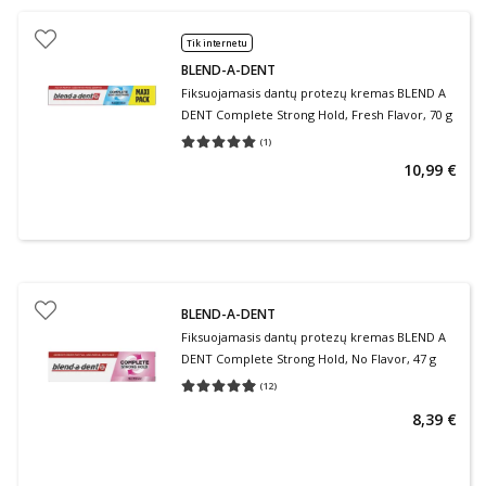
Tik internetu
BLEND-A-DENT
Fiksuojamasis dantų protezų kremas BLEND A
DENT Complete Strong Hold, Fresh Flavor, 70 g
(
1
)
Vidutinis įvertinimas 5.00
Įvertinimų skaičius 1
10,99 €
BLEND-A-DENT
Fiksuojamasis dantų protezų kremas BLEND A
DENT Complete Strong Hold, No Flavor, 47 g
(
12
)
Vidutinis įvertinimas 4.92
Įvertinimų skaičius 12
8,39 €