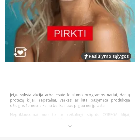
Pasiūlymo sąlygos
Jeigu vyksta akcija arba esate lojalumo programos nariai, dantų
protezų klijai, šepetėliai, vaškas ar kita pažymėta produkcija
džiugins žemesne kaina bei kainuos pigiau nei įprastai.
Nepriklausomai nuo to ar reikalingi stiprūs COREGA klijai,
ortodontinis vaškas, dezinfekcijos priemonės ar specialūs protezų
bei plokštelių šepetėliai – turime viską, ko reikia visavertei burnos
ertmės priežiūrai. Visi produktai turi savo puslapius, kuriuose
nurodoma svarbiausia informacija bei nauda. Na, o prekių kataloge