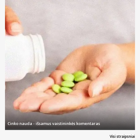
švelnus, minkšti šereliai jums bus saugiausias variantas.
Priklausomai nuo šerelių kietumo ir nuo to, kokio stiprumo judesiais
valote dantis, išvysčius ydingus įpročius bei turint per kietą šepetėlį,
gali kilti rizika pažeisti dantis saugantį emalį, šaknų paviršių ir
dantenas. Suapvalinti šerelių galiukai užtikrina dar didesnę
apsaugą. Dėl to, kurių šerelių nauda bus didžiausia, visada
rekomenduos jūsų odontologai.
Pasirinkimas taip pat dažnai daromas pagal tai ar šepetėlis gauna
odontologų bei dantų priežiūros ekspertų rekomendacijas. Philips
elektriniai dantų šepetėliai, Oral-B, Gum ir kitų gamintojų dantų
šepetėliai dažnai būna tarp geriausius įvertinimus turinčių.
Savaime suprantama, kad besirenkantiems bet kurias burnos
higienos prekes, tarp kurių patenka ir dantų šepetėliai ir irigatoriai,
bus svarbi ir jų kaina. Visada norisi jas pirkti pigiau. Geriausi
Eurovaistinės pasiūlymai visada pažymimi prekių kataloge. Jeigu
matote, kad taikoma akcija ir šepetėlis ar rinkinys kainuoja pigiau –
galite nedvejoti ir žinoti, jog dabar yra geriausias metas pirkti.
Daugiausiai ypatingų pasiūlymų bei didelių nuolaidų tikėtis gali
mūsų Lojalumo klubo nariai!
Nauda perkant dantų šepetėlius internetu
Cinko nauda - išsamus vaistininkės komentaras
Jokių eilių, gausus prekių asortimentas, patrauklios kainos, daug
akcijų ir įvairių pasiūlymų, platus atsiskaitymo ir pristatymo
Visi straipsniai