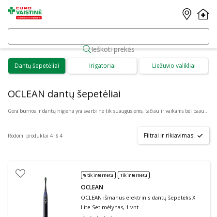
Ieškoti prekės
Dantų šepetėliai
Irigatoriai
Liežuvio valikliai
OCLEAN dantų šepetėliai
Gera burnos ir dantų higiena yra svarbi ne tik suaugusiems, tačiau ir vaikams bei paaugliams. Puikiai higienai palaikyti Eurovaistinė internete siūlo patogiai internetu įsigyti: Acca Kappa, Curaprox, Elmex, Gum, Jordan, Lacalut, Paradontax, Royal Denta, Sensodyne ir daugybės kitų gamintojų dantų šepetėlius bei jų rinkinius.
Filtrai ir rikiavimas
Rodomi produktai 4 iš 4
% tik internetu
Tik internetu
OCLEAN
OCLEAN išmanus elektrinis dantų šepetėlis X
Lite Set mėlynas, 1 vnt.