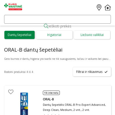
Ieškoti prekės
Dantų šepetėliai
Irigatoriai
Liežuvio valikliai
ORAL-B dantų šepetėliai
Gera burnos ir dantų higiena yra svarbi ne tik suaugusiems, tačiau ir vaikams bei paaugliams. Puikiai higienai palaikyti Eurovaistinė internete siūlo patogiai internetu įsigyti: Acca Kappa, Curaprox, Elmex, Gum, Jordan, Lacalut, Paradontax, Royal Denta, Sensodyne ir daugybės kitų gamintojų dantų šepetėlius bei jų rinkinius.
Filtrai ir rikiavimas
Rodomi produktai 4 iš 4
Tik internetu
ORAL-B
Dantų šepetėlis ORAL-B Pro-Expert Advanced,
Deep Clean, Medium, 2 vnt., 2 vnt.