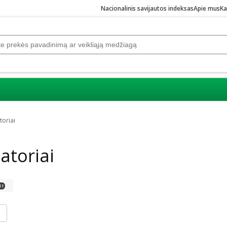
Nacionalinis savijautos indeksas
Apie mus
Ka
toriai
gatoriai
11