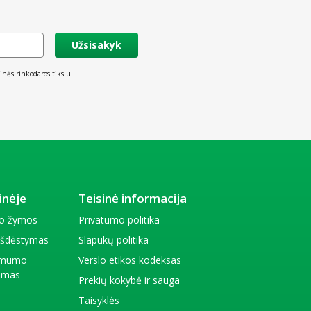
Užsisakyk
inės rinkodaros tikslu.
inėje
Teisinė informacija
io žymos
Privatumo politika
 išdėstymas
Slapukų politika
amumo
Verslo etikos kodeksas
kimas
Prekių kokybė ir sauga
Taisyklės