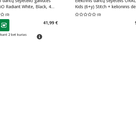
io dantų šepetėlio galvutės
Elektrinis dantų šepetėlis ORA
O Radiant White, Black, 4
Kids (6+y) Stitch + kelioninis dė
t.
vnt.
(
0
)
(
0
)
įvertinimas 0.00
Įvertinimų skaičius 0
Vidutinis įvertinimas 0.00
Įvertinimų s
as
41,99 €
ojalumo klubo narių nuolaida
:
rkant 2 bet kurias
patarimas