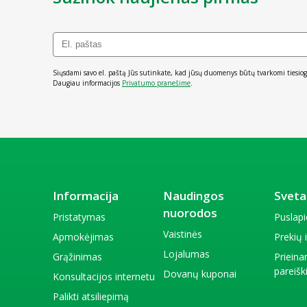
Siųsdami savo el. paštą Jūs sutinkate, kad jūsų duomenys būtų tvarkomi tiesiog
Daugiau informacijos
Privatumo pranešime
.
Informacija
Naudingos
Sveta
nuorodos
Pristatymas
Puslap
Vaistinės
Apmokėjimas
Prekių
Lojalumas
Grąžinimas
Priein
pareiš
Dovanų kuponai
Konsultacijos internetu
Palikti atsiliepimą