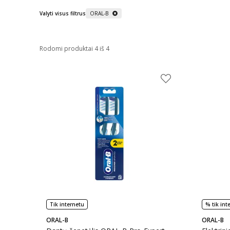
Valyti visus filtrus
ORAL-B
Rodomi produktai 4 iš 4
Tik internetu
% tik int
ORAL-B
ORAL-B