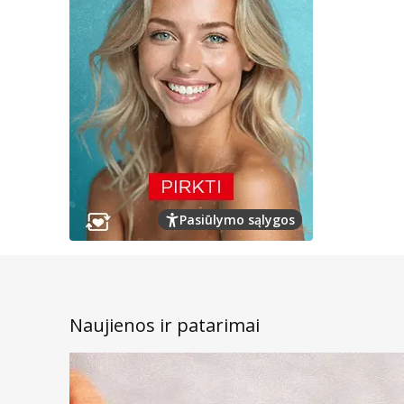
Pasiūlymo sąlygos
Naujienos ir patarimai