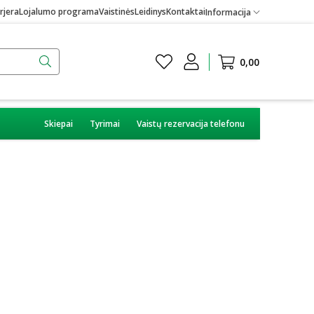
rjera
Lojalumo programa
Vaistinės
Leidinys
Kontaktai
Informacija
0,00
Skiepai
Tyrimai
Vaistų rezervacija telefonu