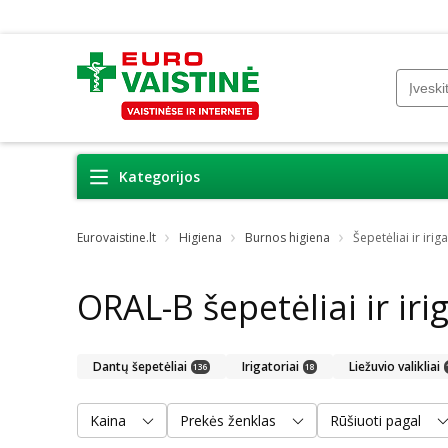
Kategorijos
Eurovaistine.lt
Higiena
Burnos higiena
Šepetėliai ir iriga
ORAL-B šepetėliai ir iri
Dantų šepetėliai
Irigatoriai
Liežuvio valikliai
136
18
Kaina
Prekės ženklas
Rūšiuoti pagal