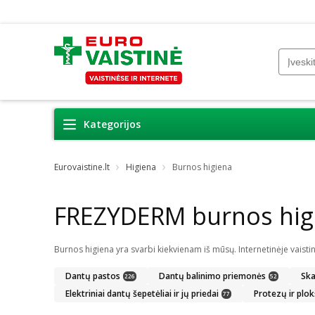
Kategorijos
Eurovaistine.lt
Higiena
Burnos higiena
FREZYDERM burnos hig
Dantų pastos
Dantų balinimo priemonės
Ska
226
52
Elektriniai dantų šepetėliai ir jų priedai
Protezų ir plok
77