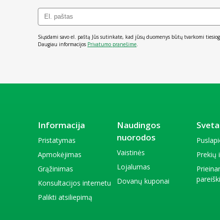
Siųsdami savo el. paštą Jūs sutinkate, kad jūsų duomenys būtų tvarkomi tiesiog
Daugiau informacijos
Privatumo pranešime
.
Informacija
Naudingos
Sveta
nuorodos
Pristatymas
Puslap
Vaistinės
Apmokėjimas
Prekių
Lojalumas
Grąžinimas
Priein
pareiš
Dovanų kuponai
Konsultacijos internetu
Palikti atsiliepimą