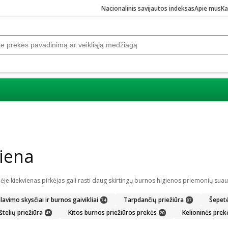
Nacionalinis savijautos indeksas
Apie mus
Ka
iena
lavimo skysčiai ir burnos gaivikliai
Tarpdančių priežiūra
Šepetėl
74
87
štelių priežiūra
Kitos burnos priežiūros prekės
Kelioninės prek
43
20