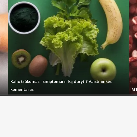
Rinkitės iš daugybės skirtingų fiksuojančių ir lipnių kremų, tablečių ar kitų prie
dalis – kvapiąsias bei dezinfekcines. Jeigu burnos ertmėje yra žaizda arba įsime
dantenoms.
adės užgožti nemalonų burnos kvapą ar sudrėkinti sausą burną.
Kalio trūkumas - simptomai ir ką daryti? Vaistininkės
komentaras
MT