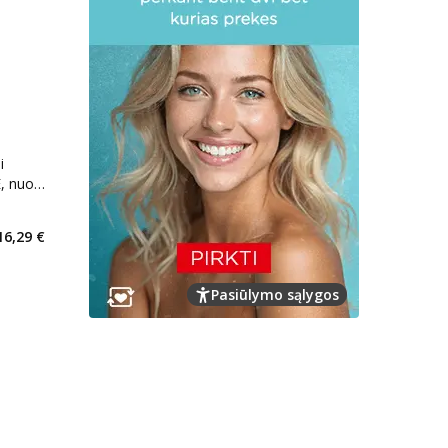
i
, nuo
kaičius 18
16,29 €
arių nuolaida
:
Pasiūlymo sąlygos