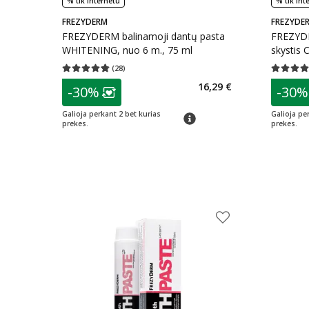
% tik internetu
% tik int
FREZYDERM
FREZYDE
FREZYDERM balinamoji dantų pasta
FREZYDE
WHITENING, nuo 6 m., 75 ml
skystis
m., 250 
(
28
)
Vidutinis įvertinimas 4.75
Įvertinimų skaičius 28
Vidutinis 
patarimas
patarim
16,29 €
-30%
-30%
Lojalumo klubo narių nuolaida
:
L
Galioja perkant 2 bet kurias
Galioja pe
patarimas
prekes.
prekes.