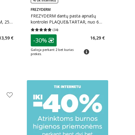
% tik internetu
FREZYDERM
FREZYDERM dantų pasta apnašų
M, 250
kontrolei PLAQUE&TARTAR, nuo 6
m., 75 ml
(
34
)
kaičius 3
Vidutinis įvertinimas 4.94
Įvertinimų skaičius 34
patarimas
13,59 €
16,29 €
-30%
arių nuolaida
:
Lojalumo klubo narių nuolaida
:
Galioja perkant 2 bet kurias
imas
patarimas
prekes.