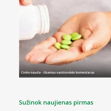
Dantų protezams ir plokštelėms taip pat reikia nemažai priežiūros. 
Geliai ir tepalai
Į šią kategoriją patenkančias priemones lengviausia išskirti į dvi 
antibakterinę priemonę.
Dantenų gelis gali padėti jautrioms bei dažnai kraujuojančioms 
Čia taip pat rasite ir kosmetinės paskirties priemonių, kurios p
Cinko nauda - išsamus vaistininkės komentaras
Sužinok naujienas pirmas