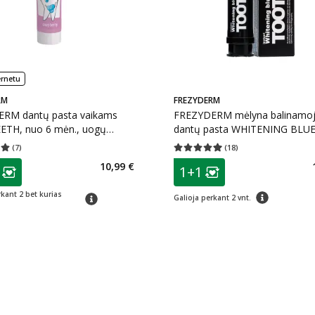
ernetu
RM
FREZYDERM
RM dantų pasta vaikams
FREZYDERM mėlyna balinamoj
ETH, nuo 6 mėn., uogų
dantų pasta WHITENING BLUE
40 ml
6 m., 75 ml
(
7
)
(
18
)
įvertinimas 5.00
Įvertinimų skaičius 7
Vidutinis įvertinimas 4.94
Įvertinimų s
as
patarimas
10,99 €
1+1
ojalumo klubo narių nuolaida
:
Lojalumo klubo n
patarimas
rkant 2 bet kurias
patarimas
Galioja perkant 2 vnt.