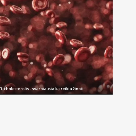
monių, tokių kaip pamušalai, šepetėliai, vaškas ar kitų.
tė infekcija, jums gali būti rekomenduojama naudoti specialų gelį ar
L cholesterolis - svarbiausia ką reikia žinoti