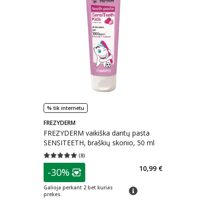
% tik internetu
FREZYDERM
FREZYDERM vaikiška dantų pasta
SENSITEETH, braškių skonio, 50 ml
(
8
)
Vidutinis įvertinimas 5.00
Įvertinimų skaičius 8
patarimas
10,99 €
-30%
Lojalumo klubo narių nuolaida
:
Galioja perkant 2 bet kurias
patarimas
prekes.