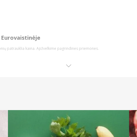
Eurovaistinėje
emonių patrauklia kaina. Apžvelkime pagrindines priemones.
ene pagrindinė ir kiekvieno naudojama higienos priemonė. Internetu galite įsig
noms bei vaikams pritaikytų priemonių ir ne tik.
į arba jautrumą mažinantį poveikį.
ės dantų higienos priemonė arba net būtinas naudoti preparatas po procedūrų, 
apo.
 elektrinius modelius ar galvutes jiems. Rinkdamiesi dantų šepetėlį, atkreipkite dėm
unkiai pasiekiamas burnos ertmės vietas bei net gali padėti dantis balinti.