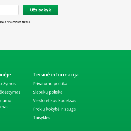
Užsisakyk
inės rinkodaros tikslu.
inėje
Teisinė informacija
io žymos
Privatumo politika
 išdėstymas
Slapukų politika
amumo
Verslo etikos kodeksas
kimas
Prekių kokybė ir sauga
Taisyklės