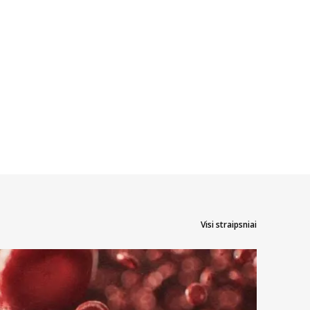
yti ne tik patiksiančio aromato bei skonio, tačiau ir būtent jums
operacijų. Kai kuriuos skalavimo skysčius ar putas galima vartoti
Visi straipsniai
esį į jo šerelių kietumą. Jautrių dantų savininkams reikėtų prioritetą