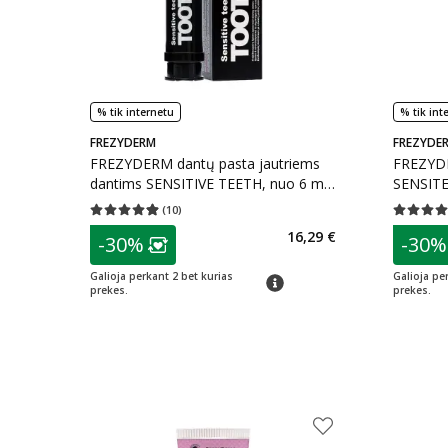
% tik internetu
% tik int
FREZYDERM
FREZYDE
FREZYDERM dantų pasta jautriems
FREZYDE
dantims SENSITIVE TEETH, nuo 6 m.,
SENSITE
75 ml
skonio, 
(
10
)
Vidutinis įvertinimas 4.90
Įvertinimų skaičius 10
Vidutinis 
patarimas
patarim
16,29 €
-30%
-30%
Lojalumo klubo narių nuolaida
:
L
Galioja perkant 2 bet kurias
Galioja pe
patarimas
prekes.
prekes.