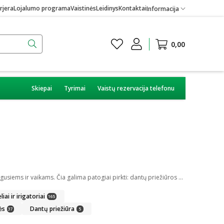
rjera
Lojalumo programa
Vaistinės
Leidinys
Kontaktai
Informacija
0,00
Skiepai
Tyrimai
Vaistų rezervacija telefonu
Burnos higiena yra svarbi kiekvienam iš mūsų. Internetinėje vaistinėje kiekvienas pirkėjas gali rasti daug skirtingų burnos higienos priemonių suaugusiems ir vaikams. Čia galima patogiai pirkti: dantų priežiūros priemones, kaip dantų pasta ar skalavimo skystis, dantų šepetėlius ir irigatorius, protezus ir plokštelių priežiūros priemones bei skirtingus gelius ar tepalus.
iai ir irigatoriai
165
ės
Dantų priežiūra
37
5