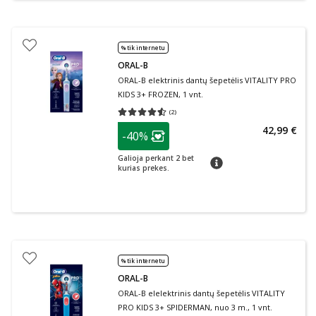
% tik internetu
ORAL-B
ORAL-B elektrinis dantų šepetėlis VITALITY PRO
KIDS 3+ FROZEN, 1 vnt.
(
2
)
Vidutinis įvertinimas 4.50
Įvertinimų skaičius 2
patarimas
42,99 €
-40%
Lojalumo klubo narių nuolaida
:
Galioja perkant 2 bet
patarimas
kurias prekes.
% tik internetu
ORAL-B
ORAL-B elelektrinis dantų šepetėlis VITALITY
PRO KIDS 3+ SPIDERMAN, nuo 3 m., 1 vnt.