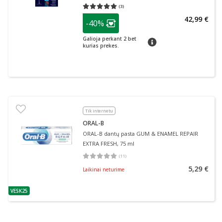
(
3
)
Vidutinis įvertinimas 5.00
Įvertinimų skaičius 3
patarimas
42,99 €
-40%
Lojalumo klubo narių nuolaida
:
Galioja perkant 2 bet
patarimas
kurias prekes.
Tik internetu
ORAL-B
ORAL-B dantų pasta GUM & ENAMEL REPAIR
EXTRA FRESH, 75 ml
(
11
)
Vidutinis įvertinimas 5.00
Įvertinimų skaičius 11
5,29 €
Laikinai neturime
VESK25
patarimas