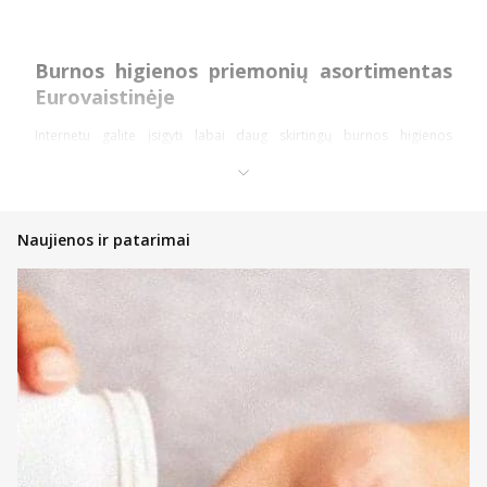
Burnos higienos priemonių asortimentas
Eurovaistinėje
Internetu galite įsigyti labai daug skirtingų burnos higienos
priemonių patrauklia kaina. Apžvelkime pagrindines priemones.
Dantų higienos priemonės
Dantų pastos – įvairių skonių ir rūšių dantų pastos yra bene
Naujienos ir patarimai
pagrindinė ir kiekvieno naudojama higienos priemonė.
Internetu galite įsigyti ne tik patiksiančio aromato bei skonio,
tačiau ir būtent jums tinkančių pastų. Turime jautriems
dantims, jautrioms dantenoms bei vaikams pritaikytų
priemonių ir ne tik.
Dantų kremai – ši priemonė dažniausiai suteikia balinamąjį
arba jautrumą mažinantį poveikį.
Skalavimo priemonės – skalavimo skystis yra puiki kasdienės
dantų higienos priemonė arba net būtinas naudoti
preparatas po procedūrų, operacijų. Kai kuriuos skalavimo
skysčius ar putas galima vartoti ir po rūkymo, valgių ar
gėrimų, norint gaivesnio burnos kvapo.
Dantų šepetėliai ir irigatoriai