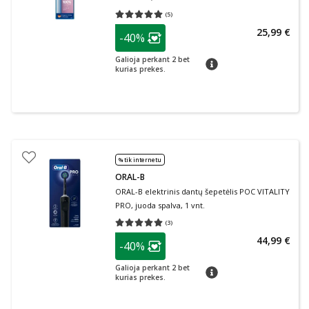
(
5
)
Vidutinis įvertinimas 5.00
Įvertinimų skaičius 5
patarimas
25,99 €
-40%
Lojalumo klubo narių nuolaida
:
Galioja perkant 2 bet
patarimas
kurias prekes.
% tik internetu
ORAL-B
ORAL-B elektrinis dantų šepetėlis POC VITALITY
PRO, juoda spalva, 1 vnt.
(
3
)
Vidutinis įvertinimas 5.00
Įvertinimų skaičius 3
patarimas
44,99 €
-40%
Lojalumo klubo narių nuolaida
:
Galioja perkant 2 bet
patarimas
kurias prekes.