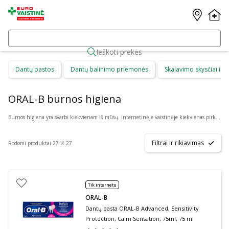
Ieškoti prekės
Dantų pastos
Dantų balinimo priemonės
Skalavimo skysčiai ir b
ORAL-B burnos higiena
Burnos higiena yra svarbi kiekvienam iš mūsų. Internetinėje vaistinėje kiekvienas pirkėjas gali rasti daug skirtingų burnos higienos priemonių suaugusiems ir vaikams. Čia galima patogiai pirkti: dantų priežiūros priemones, kaip dantų pasta ar skalavimo skystis, dantų šepetėlius ir irigatorius, protezus ir plokštelių priežiūros priemones bei skirtingus gelius ar tepalus.
Filtrai ir rikiavimas
Rodomi produktai 27 iš 27
Tik internetu
ORAL-B
Dantų pasta ORAL-B Advanced, Sensitivity
Protection, Calm Sensation, 75ml, 75 ml