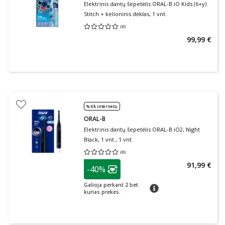
Elektrinis dantų šepetėlis ORAL-B iO Kids (6+y)
Stitch + kelioninis dėklas, 1 vnt.
(
0
)
Vidutinis įvertinimas 0.00
Įvertinimų skaičius 0
99,99 €
% tik internetu
ORAL-B
Elektrinis dantų šepetėlis ORAL-B iO2, Night
Black, 1 vnt., 1 vnt.
(
0
)
Vidutinis įvertinimas 0.00
Įvertinimų skaičius 0
patarimas
91,99 €
-40%
Lojalumo klubo narių nuolaida
:
Galioja perkant 2 bet
patarimas
kurias prekes.