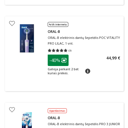
% tik internetu
ORAL-B
ORAL-B elektrinis dantų šepetėlis POC VITALITY
PRO LILAC, 1 vnt.
(
3
)
Vidutinis įvertinimas 5.00
Įvertinimų skaičius 3
patarimas
44,99 €
-40%
Lojalumo klubo narių nuolaida
:
Galioja perkant 2 bet
patarimas
kurias prekes.
Išpardavimas
ORAL-B
ORAL-B elektrinis dantų šepetėlis PRO 3 JUNIOR