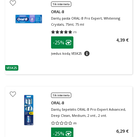
Tik internetu
ORAL-B
Dantų pasta ORAL-B Pro Expert, Whitening
Crystals, 75ml, 75 ml
(
1
)
Vidutinis įvertinimas 5.00
Įvertinimų skaičius 1
patarimas
4,39 €
-25%
Lojalumo klubo narių nuolaida
:
patarimas
Įvedus kodą VESK25
VESK25
patarimas
Tik internetu
ORAL-B
Dantų šepetėlis ORAL-B Pro-Expert Advanced,
Deep Clean, Medium, 2 vnt., 2 vnt.
(
0
)
Vidutinis įvertinimas 0.00
Įvertinimų skaičius 0
patarimas
6,29 €
-25%
Lojalumo klubo narių nuolaida
: