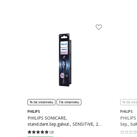
% tik internetu
Tik internetu
% tik int
PHILIPS
PHILIPS
PHILIPS SONICARE,
PHILIPS
stand.dant.šep.galvut., SENSITIVE, 2
šep., ba
vnt, juodos HX6052/88, 2 vnt.
(
2
)
Vidutinis įvertinimas 5.00
Įvertinimų skaičius 2
Vidutinis 