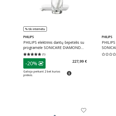
% tik internetu
PHILIPS
PHILIPS
PHILIPS elektrinis dantų šepetėlis su
PHILIPS 
programėle SONICARE DIAMOND
SONICA
CLEAN 9000 HX9911/27, 1 vnt.
HX8072/0
(
1
)
Vidutinis įvertinimas 5.00
Įvertinimų skaičius 1
Vidutinis 
patarimas
227,99 €
-20%
Lojalumo klubo narių nuolaida
:
Galioja perkant 2 bet kurias
patarimas
prekes.