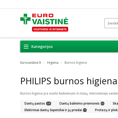
Kategorijos
Eurovaistine.lt
Higiena
Burnos higiena
PHILIPS burnos higiena
Dantų pastos
Dantų balinimo priemonės
Ska
226
52
Elektriniai dantų šepetėliai ir jų priedai
Protezų ir plok
77