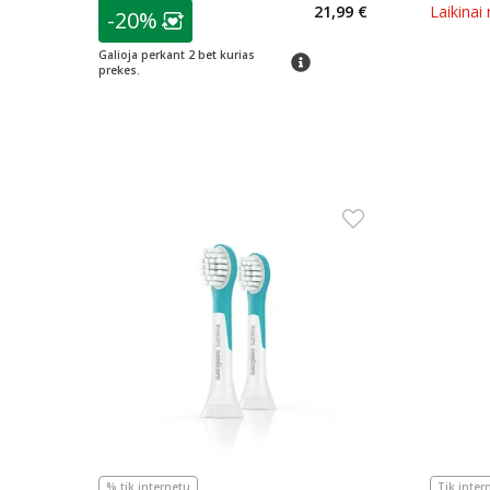
patarimas
21,99 €
Laikinai
-20%
Lojalumo klubo narių nuolaida
:
Galioja perkant 2 bet kurias
patarimas
prekes.
% tik internetu
Tik inter