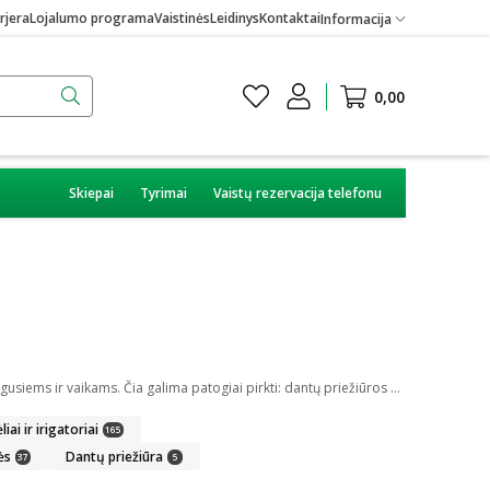
rjera
Lojalumo programa
Vaistinės
Leidinys
Kontaktai
Informacija
0,00
Skiepai
Tyrimai
Vaistų rezervacija telefonu
Burnos higiena yra svarbi kiekvienam iš mūsų. Internetinėje vaistinėje kiekvienas pirkėjas gali rasti daug skirtingų burnos higienos priemonių suaugusiems ir vaikams. Čia galima patogiai pirkti: dantų priežiūros priemones, kaip dantų pasta ar skalavimo skystis, dantų šepetėlius ir irigatorius, protezus ir plokštelių priežiūros priemones bei skirtingus gelius ar tepalus.
iai ir irigatoriai
165
ės
Dantų priežiūra
37
5