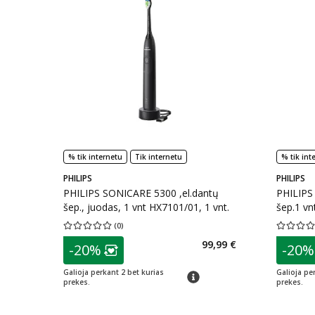
% tik internetu
Tik internetu
% tik int
PHILIPS
PHILIPS
PHILIPS SONICARE 5300 ,el.dantų
PHILIPS
šep., juodas, 1 vnt HX7101/01, 1 vnt.
šep.1 vn
(
0
)
Vidutinis įvertinimas 0.00
Įvertinimų skaičius 0
Vidutinis 
patarimas
patarim
99,99 €
-20%
-20%
Lojalumo klubo narių nuolaida
:
L
Galioja perkant 2 bet kurias
Galioja pe
patarimas
prekes.
prekes.