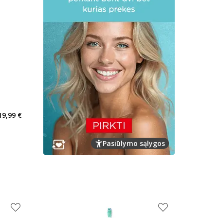
kaičius 0
19,99 €
arių nuolaida
:
mas
Pasiūlymo sąlygos