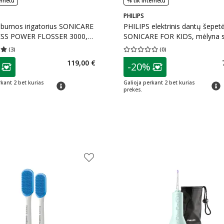
ernetu
% tik internetu
PHILIPS
burnos irigatorius SONICARE
PHILIPS elektrinis dantų šepetė
SS POWER FLOSSER 3000,
SONICARE FOR KIDS, mėlyna s
3, 1 vnt.
HX6322/04, 1 vnt.
(
3
)
(
0
)
įvertinimas 5.00
Įvertinimų skaičius 3
Vidutinis įvertinimas 0.00
Įvertinimų s
as
patarimas
119,00 €
-20%
ojalumo klubo narių nuolaida
:
Lojalumo klubo n
rkant 2 bet kurias
Galioja perkant 2 bet kurias
patarimas
patar
prekes.