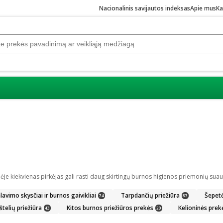
Nacionalinis savijautos indeksas
Apie mus
Ka
lavimo skysčiai ir burnos gaivikliai
Tarpdančių priežiūra
Šepetėl
74
87
štelių priežiūra
Kitos burnos priežiūros prekės
Kelioninės prek
43
20