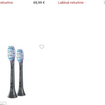
 neturime
69,99 €
Laikinai neturime
netu