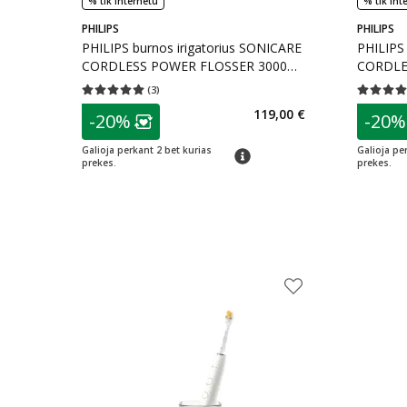
% tik internetu
% tik int
PHILIPS
PHILIPS
PHILIPS burnos irigatorius SONICARE
PHILIPS 
CORDLESS POWER FLOSSER 3000
CORDLE
HX3826/33, 1 vnt.
HX3826/3
(
3
)
Vidutinis įvertinimas 5.00
Įvertinimų skaičius 3
Vidutinis 
patarimas
patarim
119,00 €
-20%
-20%
Lojalumo klubo narių nuolaida
:
L
Galioja perkant 2 bet kurias
Galioja pe
patarimas
prekes.
prekes.