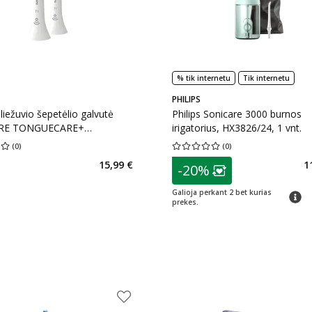
% tik internetu
Tik internetu
PHILIPS
liežuvio šepetėlio galvutė
Philips Sonicare 3000 burnos
RE TONGUECARE+
irigatorius, HX3826/24, 1 vnt.
1, 2 vnt.
(
0
)
(
0
)
įvertinimas 0.00
Įvertinimų skaičius 0
Vidutinis įvertinimas 0.00
Įvertinimų s
patarimas
15,99 €
1
-20%
Lojalumo klubo n
Galioja perkant 2 bet kurias
patari
prekes.