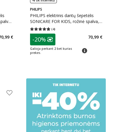
% tik internetu
PHILIPS
lis
PHILIPS elektrinis dantų šepetėlis
palva,
SONICARE FOR KIDS, rožinė spalva,
HX6352/42, 1 vnt.
(
4
)
kaičius 0
Vidutinis įvertinimas 4.75
Įvertinimų skaičius 4
patarimas
70,99 €
70,99 €
-20%
arių nuolaida
:
Lojalumo klubo narių nuolaida
:
Galioja perkant 2 bet kurias
imas
patarimas
prekes.