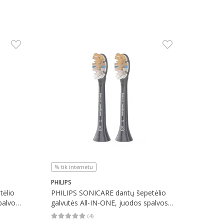
% tik internetu
PHILIPS
tėlio
PHILIPS SONICARE dantų šepetėlio
palvos,
galvutės All-IN-ONE, juodos spalvos,
2 vnt.
(
4
)
kaičius 3
Vidutinis įvertinimas 5.00
Įvertinimų skaičius 4