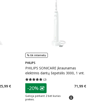
% tik internetu
PHILIPS
PHILIPS SONICARE įkraunamas
elektrinis dantų šepetėlis 3000, 1 vnt.
(
2
)
kaičius 1
Vidutinis įvertinimas 5.00
Įvertinimų skaičius 2
patarimas
25,99 €
71,99 €
-20%
Lojalumo klubo narių nuolaida
:
Galioja perkant 2 bet kurias
patarimas
prekes.