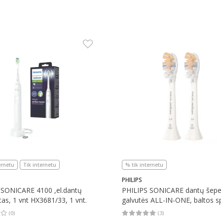
ernetu
Tik internetu
% tik internetu
PHILIPS
 SONICARE 4100 ,el.dantų
PHILIPS SONICARE dantų šepe
ltas, 1 vnt HX3681/33, 1 vnt.
galvutės ALL-IN-ONE, baltos s
2 vnt.
(
0
)
(
3
)
įvertinimas 0.00
Įvertinimų skaičius 0
Vidutinis įvertinimas 5.00
Įvertinimų s