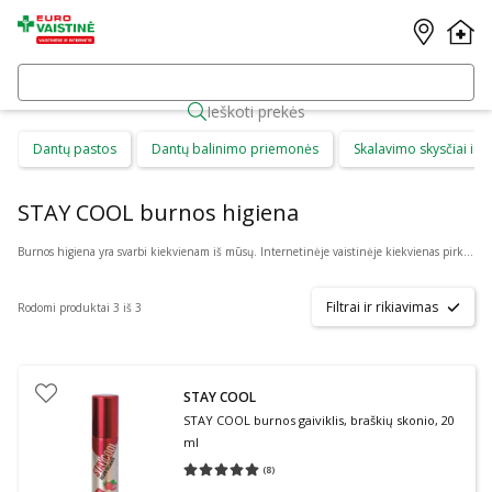
Ieškoti prekės
Dantų pastos
Dantų balinimo priemonės
Skalavimo skysčiai ir b
STAY COOL burnos higiena
Burnos higiena yra svarbi kiekvienam iš mūsų. Internetinėje vaistinėje kiekvienas pirkėjas gali rasti daug skirtingų burnos higienos priemonių suaugusiems ir vaikams. Čia galima patogiai pirkti: dantų priežiūros priemones, kaip dantų pasta ar skalavimo skystis, dantų šepetėlius ir irigatorius, protezus ir plokštelių priežiūros priemones bei skirtingus gelius ar tepalus.
Filtrai ir rikiavimas
Rodomi produktai 3 iš 3
STAY COOL
STAY COOL burnos gaiviklis, braškių skonio, 20
ml
(
8
)
Vidutinis įvertinimas 5.00
Įvertinimų skaičius 8