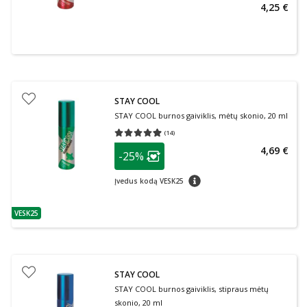
4,25 €
STAY COOL
STAY COOL burnos gaiviklis, mėtų skonio, 20 ml
(
14
)
Vidutinis įvertinimas 4.93
Įvertinimų skaičius 14
patarimas
4,69 €
-25%
Lojalumo klubo narių nuolaida
:
patarimas
Įvedus kodą VESK25
VESK25
patarimas
STAY COOL
STAY COOL burnos gaiviklis, stipraus mėtų
skonio, 20 ml