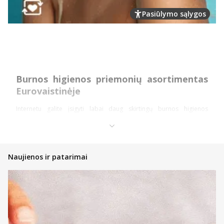
Pasiūlymo sąlygos
Burnos higienos priemonių asortimentas
Eurovaistinėje
Internetu galite įsigyti labai daug skirtingų burnos higienos
priemonių patrauklia kaina. Apžvelkime pagrindines priemones.
Dantų higienos priemonės
Dantų pastos – įvairių skonių ir rūšių dantų pastos yra bene
Naujienos ir patarimai
pagrindinė ir kiekvieno naudojama higienos priemonė.
Internetu galite įsigyti ne tik patiksiančio aromato bei skonio,
tačiau ir būtent jums tinkančių pastų. Turime jautriems
dantims, jautrioms dantenoms bei vaikams pritaikytų
priemonių ir ne tik.
Dantų kremai – ši priemonė dažniausiai suteikia balinamąjį
arba jautrumą mažinantį poveikį.
Skalavimo priemonės – skalavimo skystis yra puiki kasdienės