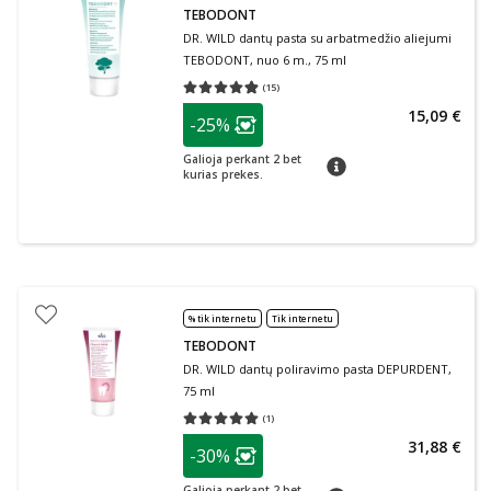
TEBODONT
DR. WILD dantų pasta su arbatmedžio aliejumi
TEBODONT, nuo 6 m., 75 ml
(
15
)
Vidutinis įvertinimas 4.87
Įvertinimų skaičius 15
patarimas
15,09 €
-25%
Lojalumo klubo narių nuolaida
:
Galioja perkant 2 bet
patarimas
kurias prekes.
% tik internetu
Tik internetu
TEBODONT
DR. WILD dantų poliravimo pasta DEPURDENT,
75 ml
(
1
)
Vidutinis įvertinimas 5.00
Įvertinimų skaičius 1
patarimas
31,88 €
-30%
Lojalumo klubo narių nuolaida
:
Galioja perkant 2 bet