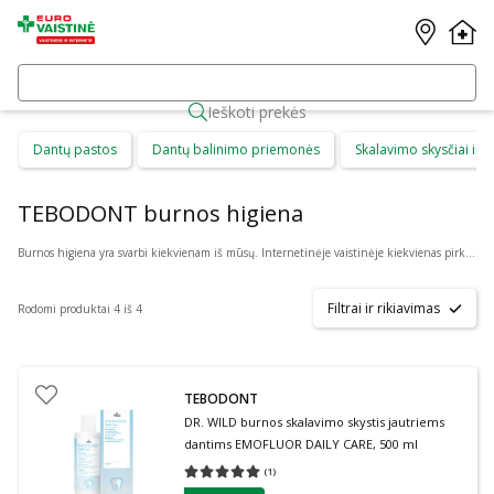
Ieškoti prekės
Dantų pastos
Dantų balinimo priemonės
Skalavimo skysčiai ir b
TEBODONT burnos higiena
Burnos higiena yra svarbi kiekvienam iš mūsų. Internetinėje vaistinėje kiekvienas pirkėjas gali rasti daug skirtingų burnos higienos priemonių suaugusiems ir vaikams. Čia galima patogiai pirkti: dantų priežiūros priemones, kaip dantų pasta ar skalavimo skystis, dantų šepetėlius ir irigatorius, protezus ir plokštelių priežiūros priemones bei skirtingus gelius ar tepalus.
Filtrai ir rikiavimas
Rodomi produktai 4 iš 4
TEBODONT
DR. WILD burnos skalavimo skystis jautriems
dantims EMOFLUOR DAILY CARE, 500 ml
(
1
)
Vidutinis įvertinimas 5.00
Įvertinimų skaičius 1