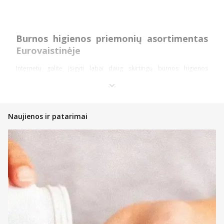
Burnos higienos priemonių asortimentas
Eurovaistinėje
Internetu galite įsigyti labai daug skirtingų burnos higienos
priemonių patrauklia kaina. Apžvelkime pagrindines priemones.
Dantų higienos priemonės
Dantų pastos – įvairių skonių ir rūšių dantų pastos yra bene
Naujienos ir patarimai
pagrindinė ir kiekvieno naudojama higienos priemonė.
Internetu galite įsigyti ne tik patiksiančio aromato bei skonio,
tačiau ir būtent jums tinkančių pastų. Turime jautriems
dantims, jautrioms dantenoms bei vaikams pritaikytų
priemonių ir ne tik.
Dantų kremai – ši priemonė dažniausiai suteikia balinamąjį
arba jautrumą mažinantį poveikį.
Skalavimo priemonės – skalavimo skystis yra puiki kasdienės
dantų higienos priemonė arba net būtinas naudoti
preparatas po procedūrų, operacijų. Kai kuriuos skalavimo
skysčius ar putas galima vartoti ir po rūkymo, valgių ar
gėrimų, norint gaivesnio burnos kvapo.