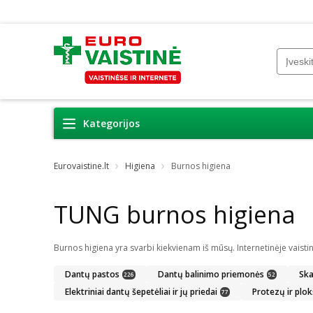
Kategorijos
Eurovaistine.lt
Higiena
Burnos higiena
TUNG burnos higiena
Dantų pastos
Dantų balinimo priemonės
Ska
226
52
Elektriniai dantų šepetėliai ir jų priedai
Protezų ir plok
77