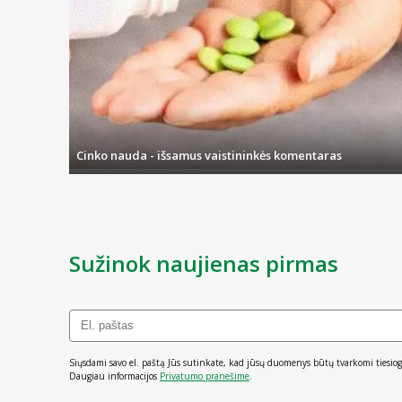
Dantenų gelis gali padėti jautrioms bei dažnai kraujuojančioms 
Čia taip pat rasite ir kosmetinės paskirties priemonių, kurios p
Cinko nauda - išsamus vaistininkės komentaras
Sužinok naujienas pirmas
Siųsdami savo el. paštą Jūs sutinkate, kad jūsų duomenys būtų tvarkomi tiesiog
Daugiau informacijos
Privatumo pranešime
.