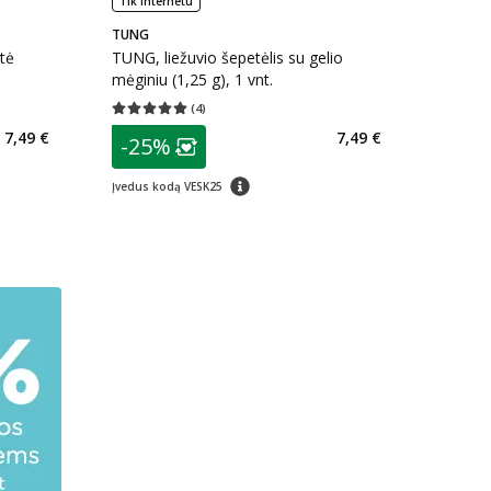
Tik internetu
TUNG
tė
TUNG, liežuvio šepetėlis su gelio
mėginiu (1,25 g), 1 vnt.
(
4
)
kaičius 2
Vidutinis įvertinimas 5.00
Įvertinimų skaičius 4
patarimas
7,49 €
7,49 €
-25%
arių nuolaida
:
Lojalumo klubo narių nuolaida
:
patarimas
Įvedus kodą VESK25