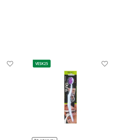
VESK25
patarimas