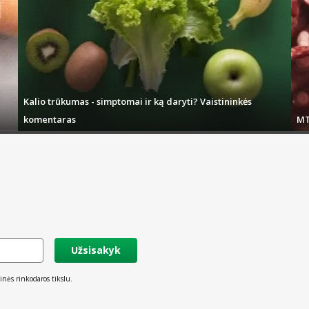
dantenoms.
adės užgožti nemalonų burnos kvapą ar sudrėkinti sausą burną.
Kalio trūkumas - simptomai ir ką daryti? Vaistininkės
komentaras
MT
Užsisakyk
inės rinkodaros tikslu.