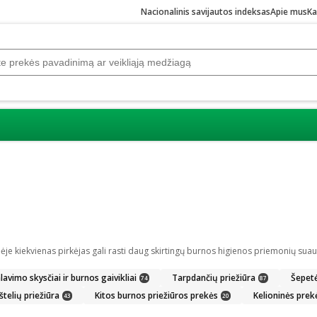
Nacionalinis savijautos indeksas
Apie mus
Ka
lavimo skysčiai ir burnos gaivikliai
Tarpdančių priežiūra
Šepetėl
74
87
štelių priežiūra
Kitos burnos priežiūros prekės
Kelioninės prek
43
20