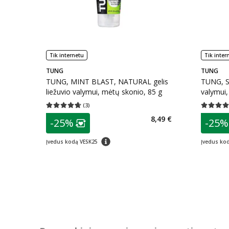
Tik internetu
Tik inter
TUNG
TUNG
TUNG, MINT BLAST, NATURAL gelis
TUNG, S
liežuvio valymui, mėtų skonio, 85 g
valymui,
(
3
)
Vidutinis įvertinimas 4.67
Įvertinimų skaičius 3
Vidutinis 
patarimas
patarim
8,49 €
-25%
-25%
Lojalumo klubo narių nuolaida
:
L
patarimas
Įvedus kodą VESK25
Įvedus ko