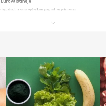
Eurovaistinėje
emonių patrauklia kaina. Apžvelkime pagrindines priemones.
ene pagrindinė ir kiekvieno naudojama higienos priemonė. Internetu galite įsig
noms bei vaikams pritaikytų priemonių ir ne tik.
į arba jautrumą mažinantį poveikį.
ės dantų higienos priemonė arba net būtinas naudoti preparatas po procedūrų, 
apo.
 elektrinius modelius ar galvutes jiems. Rinkdamiesi dantų šepetėlį, atkreipkite dėm
unkiai pasiekiamas burnos ertmės vietas bei net gali padėti dantis balinti.
Rinkitės iš daugybės skirtingų fiksuojančių ir lipnių kremų, tablečių ar kitų prie
dalis – kvapiąsias bei dezinfekcines. Jeigu burnos ertmėje yra žaizda arba įsime