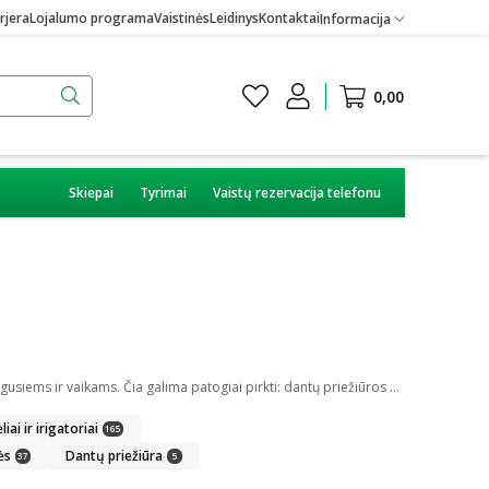
rjera
Lojalumo programa
Vaistinės
Leidinys
Kontaktai
Informacija
0,00
Skiepai
Tyrimai
Vaistų rezervacija telefonu
Burnos higiena yra svarbi kiekvienam iš mūsų. Internetinėje vaistinėje kiekvienas pirkėjas gali rasti daug skirtingų burnos higienos priemonių suaugusiems ir vaikams. Čia galima patogiai pirkti: dantų priežiūros priemones, kaip dantų pasta ar skalavimo skystis, dantų šepetėlius ir irigatorius, protezus ir plokštelių priežiūros priemones bei skirtingus gelius ar tepalus.
iai ir irigatoriai
165
ės
Dantų priežiūra
37
5