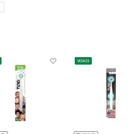
VESK25
as
patarimas