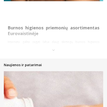
Burnos higienos priemonių asortimentas
Eurovaistinėje
Internetu galite įsigyti labai daug skirtingų burnos higienos
priemonių patrauklia kaina. Apžvelkime pagrindines priemones.
Dantų higienos priemonės
Dantų pastos – įvairių skonių ir rūšių dantų pastos yra bene
Naujienos ir patarimai
pagrindinė ir kiekvieno naudojama higienos priemonė.
Internetu galite įsigyti ne tik patiksiančio aromato bei skonio,
tačiau ir būtent jums tinkančių pastų. Turime jautriems
dantims, jautrioms dantenoms bei vaikams pritaikytų
priemonių ir ne tik.
Dantų kremai – ši priemonė dažniausiai suteikia balinamąjį
arba jautrumą mažinantį poveikį.
Skalavimo priemonės – skalavimo skystis yra puiki kasdienės
dantų higienos priemonė arba net būtinas naudoti
preparatas po procedūrų, operacijų. Kai kuriuos skalavimo
skysčius ar putas galima vartoti ir po rūkymo, valgių ar