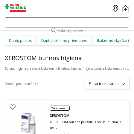
Ieškoti prekės
Dantų pastos
Dantų balinimo priemonės
Skalavimo skysčiai ir b
XEROSTOM burnos higiena
Burnos higiena yra svarbi kiekvienam iš mūsų. Internetinėje vaistinėje kiekvienas pirkėjas gali rasti daug skirtingų burnos higienos priemonių suaugusiems ir vaikams. Čia galima patogiai pirkti: dantų priežiūros priemones, kaip dantų pasta ar skalavimo skystis, dantų šepetėlius ir irigatorius, protezus ir plokštelių priežiūros priemones bei skirtingus gelius ar tepalus.
Filtrai ir rikiavimas
Rodomi produktai 3 iš 3
Tik internetu
XEROSTOM
XEROSTOM burnos purškiklis sausai burnai, 15
ml+-