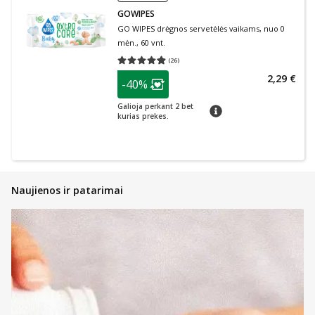
GOWIPES
GO WIPES drėgnos servetėlės vaikams, nuo 0
mėn., 60 vnt.
(
26
)
Vidutinis įvertinimas 4.81
Įvertinimų skaičius 26
patarimas
2,29 €
-40%
Lojalumo klubo narių nuolaida
:
Galioja perkant 2 bet
patarimas
kurias prekes.
Naujienos ir patarimai