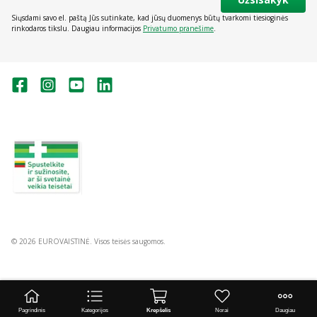
Siųsdami savo el. paštą Jūs sutinkate, kad jūsų duomenys būtų tvarkomi tiesioginės
rinkodaros tikslu. Daugiau informacijos
Privatumo pranešime
.
Valstybinė vaistų kontrolės tarnyba
prie Lietuvos Respublikos sveikatos
apsaugos ministerijos:
Studentų g. 45A, Vilnius
+370 5 263 9264
vvkt@vvkt.lt
https://www.vvkt.lt
© 2026 EUROVAISTINĖ. Visos teisės saugomos.
Pagrindinis
Kategorijos
Krepšelis
Norai
Daugiau