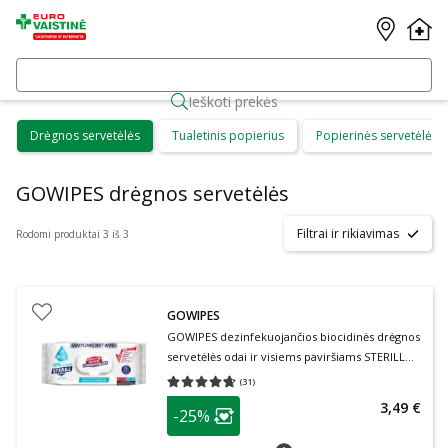
Ieškoti prekės
Drėgnos servetėlės
Tualetinis popierius
Popierinės servetėlės
GOWIPES drėgnos servetėlės
Filtrai ir rikiavimas
Rodomi produktai 3 iš 3
GOWIPES
GOWIPES dezinfekuojančios biocidinės drėgnos
servetėlės odai ir visiems paviršiams STERILL
BIO, 1 vnt., 50 vnt.
(
31
)
Vidutinis įvertinimas 4.65
Įvertinimų skaičius 31
patarimas
3,49 €
-25%
Lojalumo klubo narių nuolaida
:
patarimas