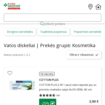
Ieškoti prekės
Drėgnos servetėlės
Tualetinis popierius
Popierinės servetėlės
Vatos diskeliai | Prekės grupė: Kosmetika
Filtrai ir rikiavimas
Rodomi produktai 2 iš 2
Tik internetu
COTTON PLUS
COTTON PLUS 2 IN 1 sausi vatos lapeliai jau su
pieneliu makiažui valyti ALOE VERA, 60 vnt.
(
28
)
Vidutinis įvertinimas 4.61
Įvertinimų skaičius 28
patarimas
3,99 €
-25%