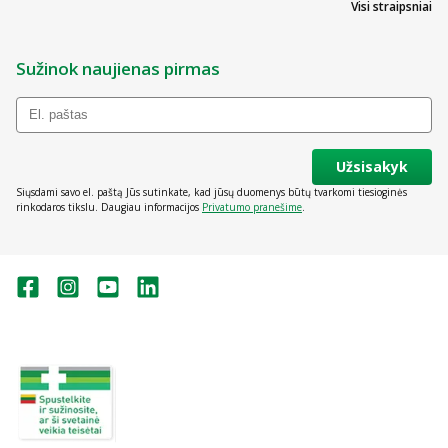
Visi straipsniai
Sužinok naujienas pirmas
Užsisakyk
Siųsdami savo el. paštą Jūs sutinkate, kad jūsų duomenys būtų tvarkomi tiesioginės
rinkodaros tikslu. Daugiau informacijos
Privatumo pranešime
.
Valstybinė vaistų kontrolės tarnyba
prie Lietuvos Respublikos sveikatos
apsaugos ministerijos:
Studentų g. 45A, Vilnius
+370 5 263 9264
vvkt@vvkt.lt
https://www.vvkt.lt