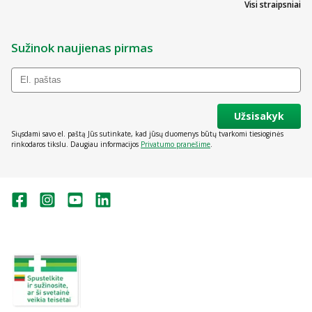
Visi straipsniai
Sužinok naujienas pirmas
Užsisakyk
Siųsdami savo el. paštą Jūs sutinkate, kad jūsų duomenys būtų tvarkomi tiesioginės
rinkodaros tikslu. Daugiau informacijos
Privatumo pranešime
.
Valstybinė vaistų kontrolės tarnyba
prie Lietuvos Respublikos sveikatos
apsaugos ministerijos:
Studentų g. 45A, Vilnius
+370 5 263 9264
vvkt@vvkt.lt
https://www.vvkt.lt