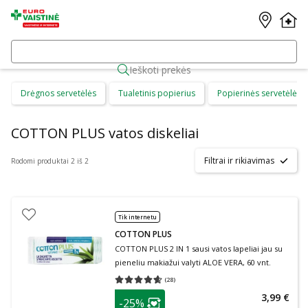
Ieškoti prekės
Drėgnos servetėlės
Tualetinis popierius
Popierinės servetėlės
COTTON PLUS vatos diskeliai
Filtrai ir rikiavimas
Rodomi produktai 2 iš 2
Tik internetu
COTTON PLUS
COTTON PLUS 2 IN 1 sausi vatos lapeliai jau su
pieneliu makiažui valyti ALOE VERA, 60 vnt.
(
28
)
Vidutinis įvertinimas 4.61
Įvertinimų skaičius 28
patarimas
3,99 €
-25%