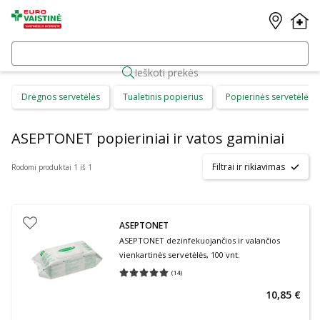
Ieškoti prekės
Drėgnos servetėlės
Tualetinis popierius
Popierinės servetėlės
ASEPTONET popieriniai ir vatos gaminiai
Filtrai ir rikiavimas
Rodomi produktai 1 iš 1
ASEPTONET
ASEPTONET dezinfekuojančios ir valančios
vienkartinės servetėlės, 100 vnt.
(
14
)
Vidutinis įvertinimas 5.00
Įvertinimų skaičius 14
10,85 €