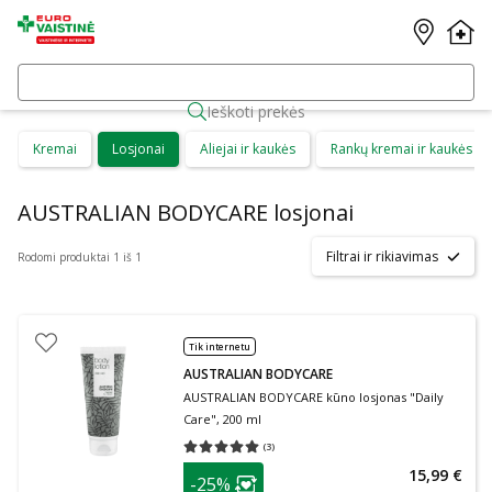
Ieškoti prekės
Kremai
Losjonai
Aliejai ir kaukės
Rankų kremai ir kaukės
AUSTRALIAN BODYCARE losjonai
Filtrai ir rikiavimas
Rodomi produktai 1 iš 1
Tik internetu
AUSTRALIAN BODYCARE
AUSTRALIAN BODYCARE kūno losjonas "Daily
Care", 200 ml
(
3
)
Vidutinis įvertinimas 5.00
Įvertinimų skaičius 3
patarimas
15,99 €
-25%