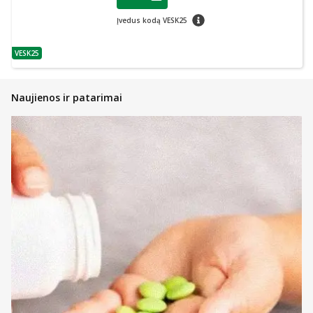
Lojalumo klubo narių nuolaida
:
patarimas
Įvedus kodą VESK25
VESK25
patarimas
Naujienos ir patarimai