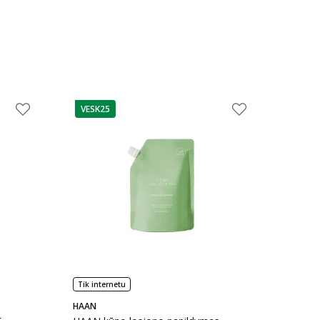
VESK25
patarimas
Tik internetu
HAAN