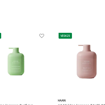
VESK25
as
patarimas
HAAN