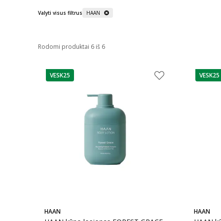
Valyti visus filtrus
HAAN
Rodomi produktai 6 iš 6
VESK25
VESK25
patarimas
patarim
HAAN
HAAN