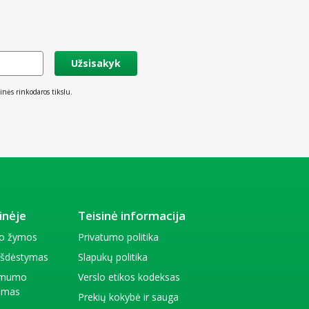
Užsisakyk
inės rinkodaros tikslu.
inėje
Teisinė informacija
io žymos
Privatumo politika
 išdėstymas
Slapukų politika
amumo
Verslo etikos kodeksas
kimas
Prekių kokybė ir sauga