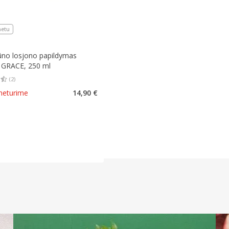
netu
no losjono papildymas
GRACE, 250 ml
(
2
)
įvertinimas 4.50
Įvertinimų skaičius 2
 neturime
14,90 €