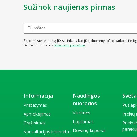
Sužinok naujienas pirmas
Siųsdami savo el. paštą Jūs sutinkate, kad jūsų duomenys būtų tvarkomi tiesiog
Daugiau informacijos
Privatumo pranešime
.
Informacija
Naudingos
Sveta
nuorodos
Pristatymas
Puslap
Vaistinės
Apmokėjimas
Prekių
Lojalumas
Grąžinimas
Priein
pareiš
Dovanų kuponai
Konsultacijos internetu