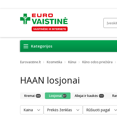
Kategorijos
Eurovaistine.lt
Kosmetika
Kūnui
Kūno odos priežiūra
HAAN losjonai
Kremai
Losjonai
Aliejai ir kaukės
Ra
300
87
111
Kaina
Prekės ženklas
Rūšiuoti pagal