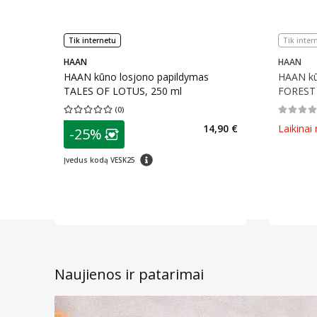
Tik internetu
Tik inter
HAAN
HAAN
HAAN kūno losjono papildymas
HAAN kū
TALES OF LOTUS, 250 ml
FOREST 
(
0
)
Vidutinis įvertinimas 0.00
Įvertinimų skaičius 0
Vidutinis 
patarimas
14,90 €
Laikinai
-25%
Lojalumo klubo narių nuolaida
:
patarimas
Įvedus kodą VESK25
Naujienos ir patarimai