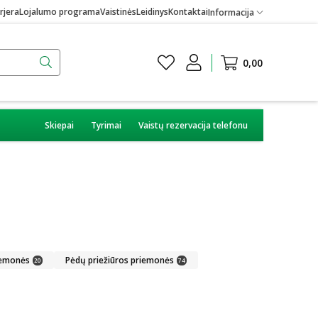
rjera
Lojalumo programa
Vaistinės
Leidinys
Kontaktai
Informacija
0,00
Skiepai
Tyrimai
Vaistų rezervacija telefonu
iemonės
Pėdų priežiūros priemonės
20
74