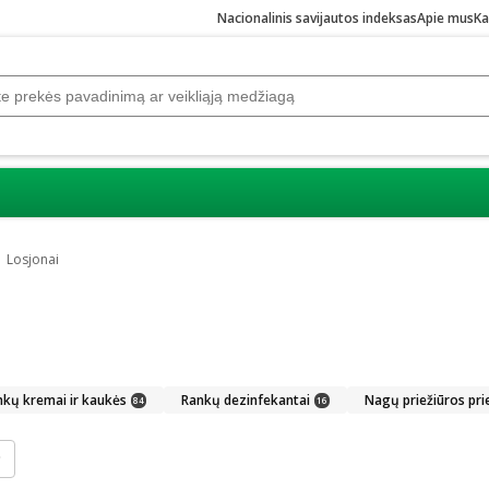
Nacionalinis savijautos indeksas
Apie mus
Ka
Losjonai
nkų kremai ir kaukės
Rankų dezinfekantai
Nagų priežiūros pr
84
16