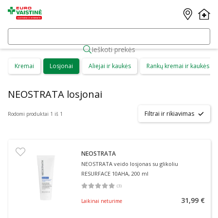
Ieškoti prekės
Kremai
Losjonai
Aliejai ir kaukės
Rankų kremai ir kaukės
NEOSTRATA losjonai
Filtrai ir rikiavimas
Rodomi produktai 1 iš 1
NEOSTRATA
NEOSTRATA veido losjonas su glikoliu
RESURFACE 10AHA, 200 ml
(
3
)
Vidutinis įvertinimas 5.00
Įvertinimų skaičius 3
31,99 €
Laikinai neturime