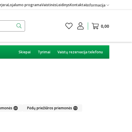
rjera
Lojalumo programa
Vaistinės
Leidinys
Kontaktai
Informacija
0,00
Skiepai
Tyrimai
Vaistų rezervacija telefonu
iemonės
Pėdų priežiūros priemonės
20
73