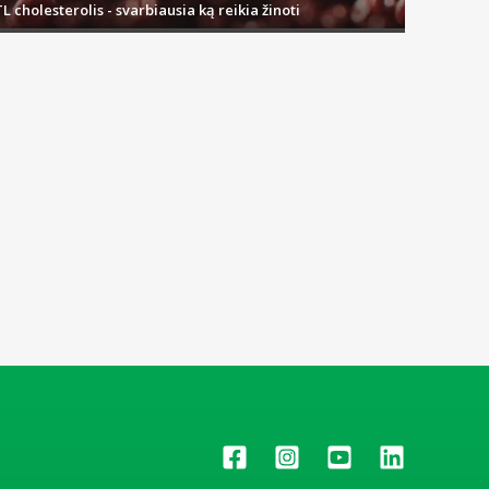
L cholesterolis - svarbiausia ką reikia žinoti