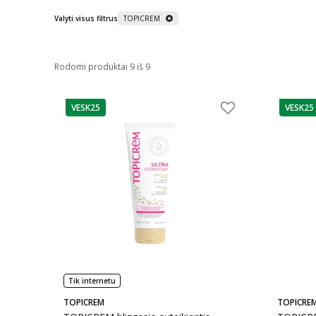
Valyti visus filtrus
TOPICREM
Rodomi produktai 9 iš 9
VESK25
VESK25
patarimas
patarim
Tik internetu
TOPICREM
TOPICRE