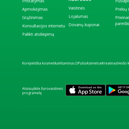
Pristatymas
Puslap
Vaistinės
Apmokėjimas
Prekių
Lojalumas
Grąžinimas
Priein
pareiš
Dovanų kuponai
Konsultacijos internetu
Palikti atsiliepimą
Korėjietiška kosmetika
Vitaminas D
Pulsoksimetrai
Kreatinas
Veido 
Atsisiųskite Eurovaistinės
programėlę