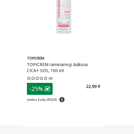
TOPICREM
TOPICREM raminamoji dulksna
CICA+ SOS, 100 ml
(
0
)
Vidutinis įvertinimas 0.00
Įvertinimų skaičius 0
patarimas
22,99 €
-25%
Lojalumo klubo narių nuolaida
:
patarimas
Įvedus kodą VESK25