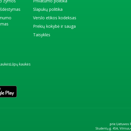
io žymos
Privatumo politika
 išdėstymas
Slapukų politika
amumo
Verslo etikos kodeksas
kimas
Prekių kokybė ir sauga
Taisyklės
kaukės
Lūpų kaukės
prie Lietuvos
Studentų g. 45A, Vilnius