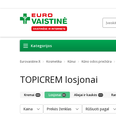
Kategorijos
Eurovaistine.lt
Kosmetika
Kūnui
Kūno odos priežiūra
TOPICREM losjonai
Kremai
Losjonai
Aliejai ir kaukės
Ra
300
88
111
Kaina
Prekės ženklas
Rūšiuoti pagal