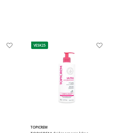
VESK25
patarimas
TOPICREM