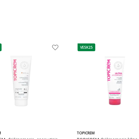
VESK25
as
patarimas
M
TOPICREM