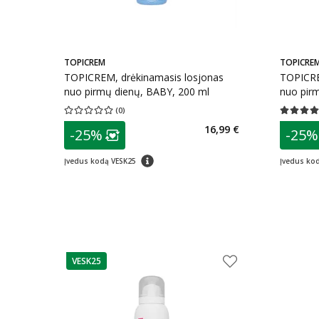
TOPICREM
TOPICRE
TOPICREM, drėkinamasis losjonas
TOPICRE
nuo pirmų dienų, BABY, 200 ml
nuo pir
(
0
)
Vidutinis įvertinimas 0.00
Įvertinimų skaičius 0
Vidutinis 
patarimas
patarim
16,99 €
-25%
-25%
Lojalumo klubo narių nuolaida
:
L
patarimas
Įvedus kodą VESK25
Įvedus ko
VESK25
patarimas