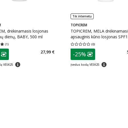
Tik internetu
M
TOPICREM
M, drėkinamasis losjonas
TOPICREM, MELA drėkinamasi
mų dienų, BABY, 500 ml
apsauginis kūno losjonas SPF1
ml
(
1
)
(
0
)
įvertinimas 5.00
Įvertinimų skaičius 1
Vidutinis įvertinimas 0.00
Įvertinimų s
as
patarimas
27,99 €
-25%
ojalumo klubo narių nuolaida
:
Lojalumo klubo n
patarimas
patarimas
dą VESK25
Įvedus kodą VESK25