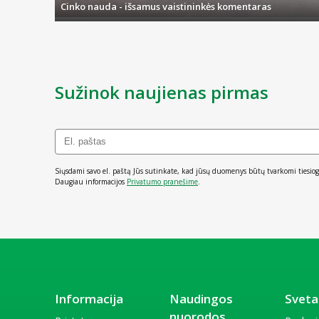
Cinko nauda - išsamus vaistininkės komentaras
Sužinok naujienas pirmas
Siųsdami savo el. paštą Jūs sutinkate, kad jūsų duomenys būtų tvarkomi tiesiog
Daugiau informacijos
Privatumo pranešime
.
Informacija
Naudingos
Sveta
nuorodos