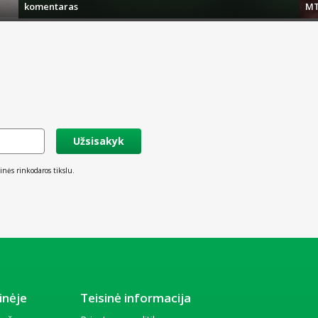
komentaras
MT
Užsisakyk
inės rinkodaros tikslu.
inėje
Teisinė informacija