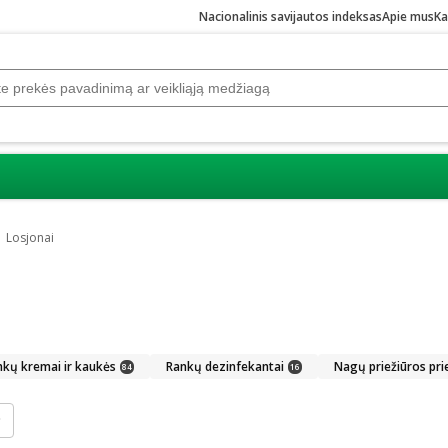
Nacionalinis savijautos indeksas
Apie mus
Ka
Losjonai
nkų kremai ir kaukės
Rankų dezinfekantai
Nagų priežiūros pr
84
16