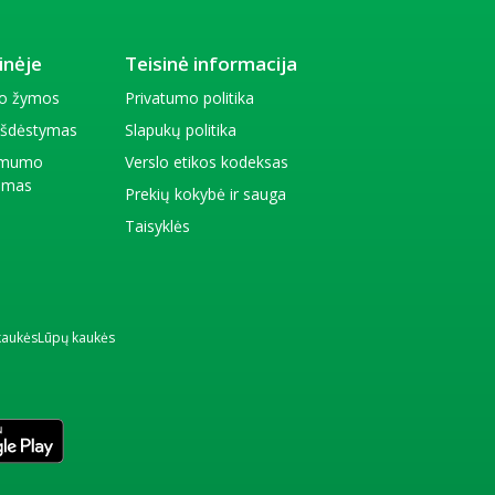
inėje
Teisinė informacija
io žymos
Privatumo politika
 išdėstymas
Slapukų politika
amumo
Verslo etikos kodeksas
kimas
Prekių kokybė ir sauga
Taisyklės
kaukės
Lūpų kaukės