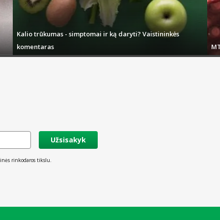
Kalio trūkumas - simptomai ir ką daryti? Vaistininkės
komentaras
MT
Užsisakyk
inės rinkodaros tikslu.