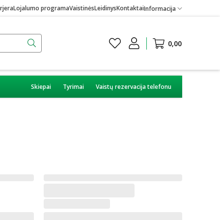
rjera
Lojalumo programa
Vaistinės
Leidinys
Kontaktai
Informacija
0,00
Skiepai
Tyrimai
Vaistų rezervacija telefonu