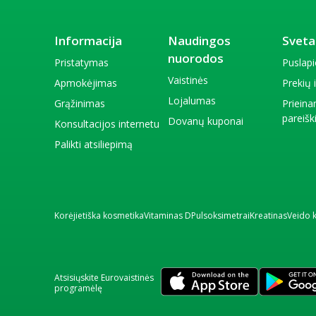
Informacija
Naudingos
Sveta
nuorodos
Pristatymas
Puslap
Vaistinės
Apmokėjimas
Prekių
Lojalumas
Grąžinimas
Priein
pareiš
Dovanų kuponai
Konsultacijos internetu
Palikti atsiliepimą
Korėjietiška kosmetika
Vitaminas D
Pulsoksimetrai
Kreatinas
Veido 
Atsisiųskite Eurovaistinės
programėlę