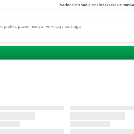
Nacionalinis savijautos indeksas
Apie mus
Ka