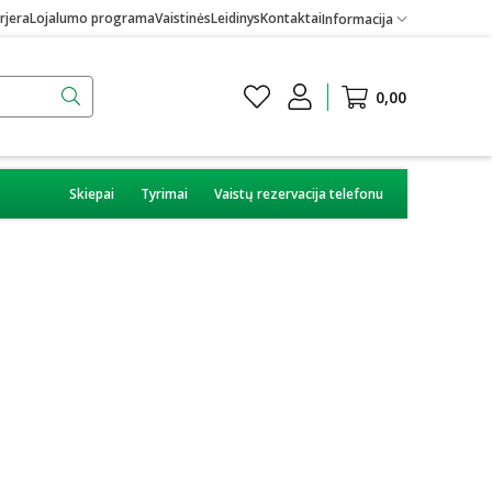
rjera
Lojalumo programa
Vaistinės
Leidinys
Kontaktai
Informacija
0,00
Skiepai
Tyrimai
Vaistų rezervacija telefonu