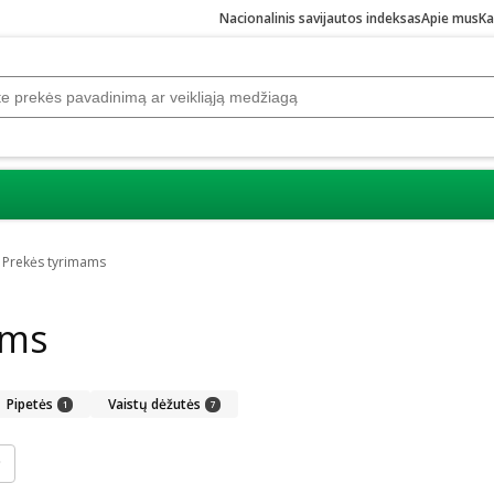
Nacionalinis savijautos indeksas
Apie mus
Ka
Prekės tyrimams
ams
Pipetės
Vaistų dėžutės
1
7