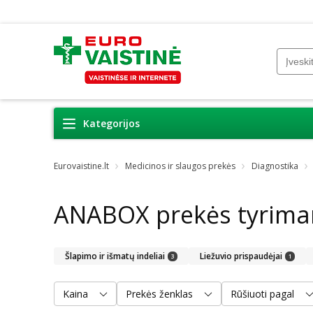
Kategorijos
Eurovaistine.lt
Medicinos ir slaugos prekės
Diagnostika
ANABOX prekės tyrim
Šlapimo ir išmatų indeliai
Liežuvio prispaudėjai
3
1
Kaina
Prekės ženklas
Rūšiuoti pagal