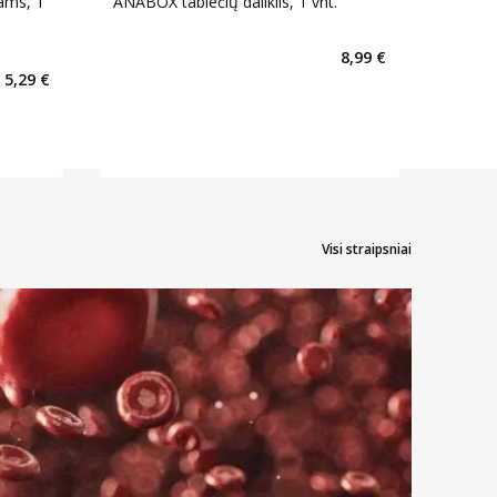
ams, 1
ANABOX tablečių daliklis, 1 vnt.
8,99 €
5,29 €
Visi straipsniai