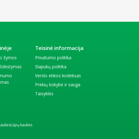
inėje
Teisinė informacija
io žymos
Privatumo politika
 išdėstymas
Slapukų politika
amumo
Verslo etikos kodeksas
kimas
Prekių kokybė ir sauga
Taisyklės
kaukės
Lūpų kaukės