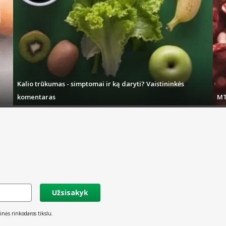
Kalio trūkumas - simptomai ir ką daryti? Vaistininkės
komentaras
MT
Užsisakyk
inės rinkodaros tikslu.