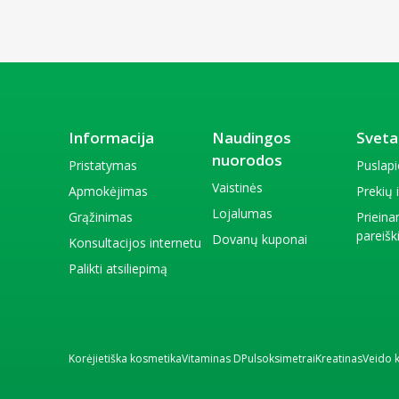
Informacija
Naudingos
Sveta
nuorodos
Pristatymas
Puslap
Vaistinės
Apmokėjimas
Prekių
Lojalumas
Grąžinimas
Priein
pareiš
Dovanų kuponai
Konsultacijos internetu
Palikti atsiliepimą
Korėjietiška kosmetika
Vitaminas D
Pulsoksimetrai
Kreatinas
Veido 