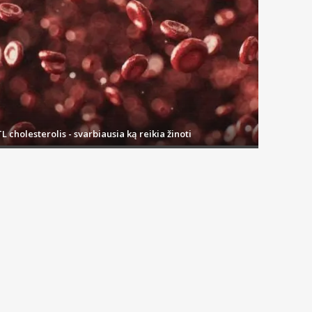
L cholesterolis - svarbiausia ką reikia žinoti