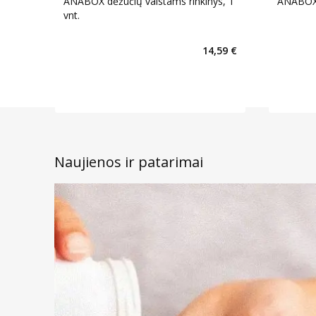
ANABOX dėžučių vaistams rinkinys, 1
ANABOX d
vnt.
14,59 €
Naujienos ir patarimai