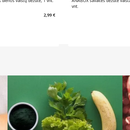
ienos vaistų dėžutė, 1 vnt.
ANABOX savaitės dėžutė vaist
vnt.
2,99 €