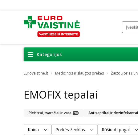
Kategorijos
Eurovaistine.lt
Medicinos ir slaugos prekės
Žaizdų priežiūr
EMOFIX tepalai
Pleistrai, tvarsčiai ir vata
Antiseptikai ir dezinfekantai
210
Kaina
Prekės ženklas
Rūšiuoti pagal