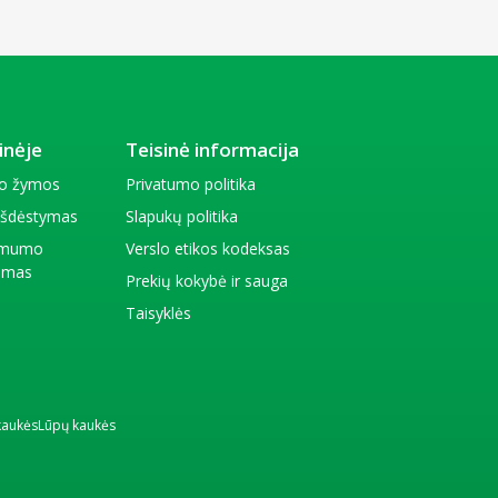
inėje
Teisinė informacija
io žymos
Privatumo politika
 išdėstymas
Slapukų politika
amumo
Verslo etikos kodeksas
kimas
Prekių kokybė ir sauga
Taisyklės
kaukės
Lūpų kaukės