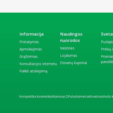
Informacija
Naudingos
Sveta
nuorodos
Pristatymas
Puslap
Vaistinės
Apmokėjimas
Prekių
Lojalumas
Grąžinimas
Priein
pareiš
Dovanų kuponai
Konsultacijos internetu
Palikti atsiliepimą
Korėjietiška kosmetika
Vitaminas D
Pulsoksimetrai
Kreatinas
Veido 