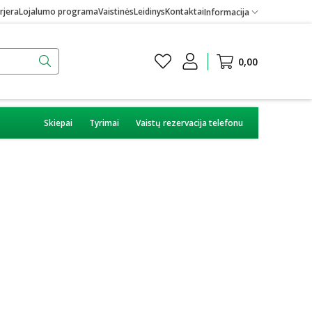
rjera
Lojalumo programa
Vaistinės
Leidinys
Kontaktai
Informacija
0,00
Skiepai
Tyrimai
Vaistų rezervacija telefonu