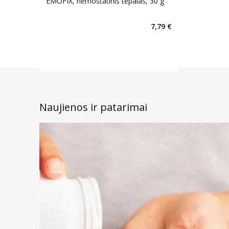
EMOFIX, hemostatinis tepalas, 30 g
7,79 €
Naujienos ir patarimai