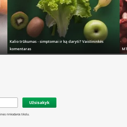
Kalio trūkumas - simptomai ir ką daryti? Vaistininkės
komentaras
MT
Užsisakyk
inės rinkodaros tikslu.