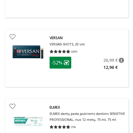
VERSAN
VERSAN SHOTS, 20 vnt.
(
297
)
Vidutinis įvertinimas 4.93
Įvertinimų skaičius 297
patarimas
26,99 €
-52%
patari
Įprasta
Lojalumo klubo narių nuolaida
:
12,96 €
ELMEX
ELMEX dantų pasta jautriems dantims SENSITIVE
PROFESSIONAL, nuo 12 metų, 75 ml, 75 ml
(
76
)
Vidutinis įvertinimas 4.95
Įvertinimų skaičius 76