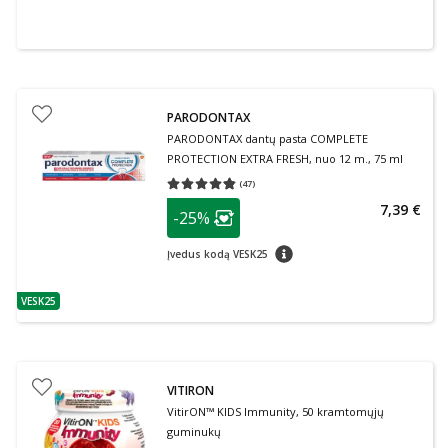
PARODONTAX
PARODONTAX dantų pasta COMPLETE
PROTECTION EXTRA FRESH, nuo 12 m., 75 ml
(
47
)
Vidutinis įvertinimas 4.79
Įvertinimų skaičius 47
patarimas
7,39 €
-25%
Lojalumo klubo narių nuolaida
:
patarimas
Įvedus kodą VESK25
VESK25
patarimas
VITIRON
VitirON™ KIDS Immunity, 50 kramtomųjų
guminukų