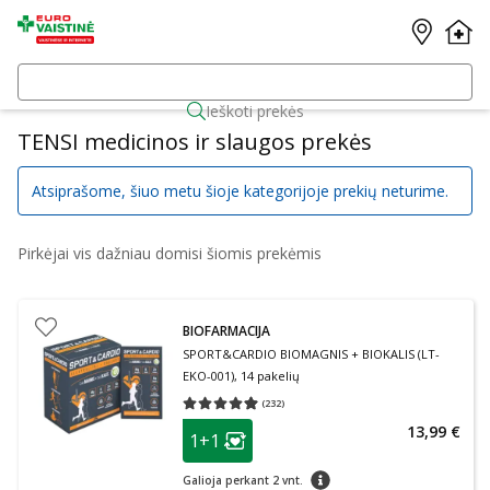
Ieškoti prekės
TENSI medicinos ir slaugos prekės
Atsiprašome, šiuo metu šioje kategorijoje prekių neturime.
Pirkėjai vis dažniau domisi šiomis prekėmis
BIOFARMACIJA
SPORT&CARDIO BIOMAGNIS + BIOKALIS (LT-
EKO-001), 14 pakelių
(
232
)
Vidutinis įvertinimas 4.93
Įvertinimų skaičius 232
patarimas
13,99 €
1+1
Lojalumo klubo narių nuolaida
:
patarimas
Galioja perkant 2 vnt.