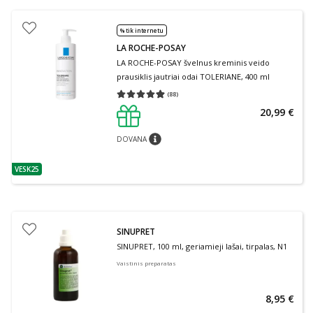
% tik internetu
LA ROCHE-POSAY
LA ROCHE-POSAY švelnus kreminis veido
prausiklis jautriai odai TOLERIANE, 400 ml
(
88
)
Vidutinis įvertinimas 4.91
Įvertinimų skaičius 88
20,99 €
DOVANA
patarimas
VESK25
patarimas
SINUPRET
SINUPRET, 100 ml, geriamieji lašai, tirpalas, N1
Vaistinis preparatas
8,95 €