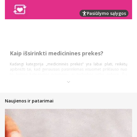
Pasiūlymo sąlygos
Kaip išsirinkti medicinines prekes?
Kadangi kategorija „medicininės prekės“ yra labai plati, reikėtų
apibrėžti tai, kad geriausias pasirinkimas visuomet priklauso nuo
to, kokios kategorijos priemonių ar technikos ieško pirkėjai. Šią
prekių kategoriją daugiausiai sudaro: diagnostika ir testai,
ortopedinės prekės, kraujospūdžio matuokliai, optikos prekės,
vaistinėlės ir skubios pagalbos priemonės.
Pasidalinsime bendromis įžvalgomis, ką vertėtų žinoti kiekvienam
Naujienos ir patarimai
pirkėjui, nusprendusiam pirkti internetinėje vaistinėje, kad įsigytų
priemonių ir technikos nauda būtų pati didžiausia!
Atsidarykite prekės puslapyje ir perskaitykite aprašymą,
instrukcijas bei kitą aktualią informaciją;
Atkreipkite dėmesį į kainą;
Jeigu prekė patiko, tačiau norite dar pasidairyti po prekių