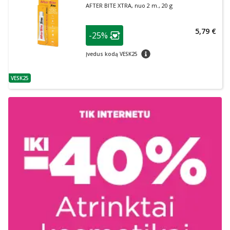
AFTER BITE XTRA, nuo 2 m., 20 g
patarimas
5,79 €
-25%
Lojalumo klubo narių nuolaida
:
patarimas
Įvedus kodą VESK25
VESK25
patarimas