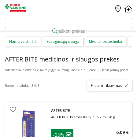
Ieškoti prekės
Namų vaistinėlė
Suaugusiųjų slauga
Medicinos technika
Di
AFTER BITE medicinos ir slaugos prekės
Internetinėje vaistinėje galite įsigyti skirtingų medicininių prekių. Platus įvairių priemonių ir technikos pasirinkimas leis visiems pirkėjams lengviau rasti tai, ko jie ieško. Šioje prekių kategorijoje yra daugybė skirtingų medicinos priemonių ir priedų, pradedant specialiais kremais ir pleistrais, baigiant kapsulėmis ar drėkinančiais akių lašais. Jeigu jums sunku apsispręsti, kurie produktai būtų geriausias ar tinkamiausias pasirinkimas, mūsų konsultantai gali jums patarti nuotoliniu būdu: internetu aktyviame pokalbio lange, el. paštu ar telefonu.
Filtrai ir rikiavimas
Rodomi produktai 3 iš 3
AFTER BITE
AFTER BITE kremas KIDS, nuo 2 m., 20 g
patarimas
6,09 €
-25%