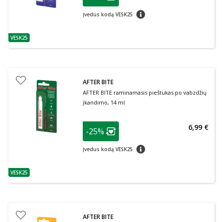
Lojalumo klubo narių nuolaida
:
patarimas
Įvedus kodą VESK25
VESK25
patarimas
AFTER BITE
AFTER BITE raminamasis pieštukas po vabzdžių
įkandimo, 14 ml
patarimas
6,99 €
-25%
Lojalumo klubo narių nuolaida
:
patarimas
Įvedus kodą VESK25
VESK25
patarimas
AFTER BITE