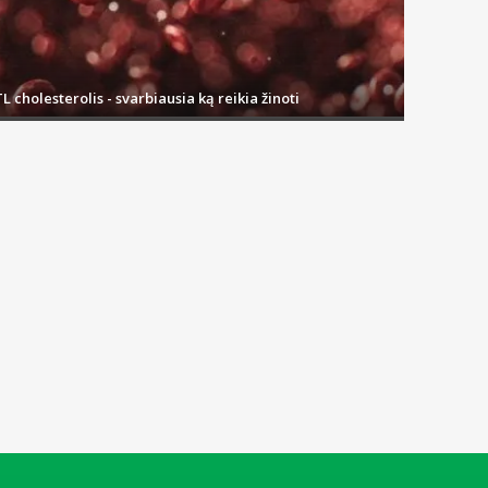
kurias turime sandėlyje, pirkėjams išsiunčiame tą pačią arba vos
L cholesterolis - svarbiausia ką reikia žinoti