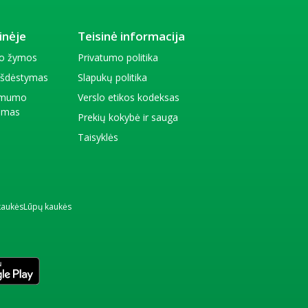
inėje
Teisinė informacija
io žymos
Privatumo politika
 išdėstymas
Slapukų politika
amumo
Verslo etikos kodeksas
kimas
Prekių kokybė ir sauga
Taisyklės
kaukės
Lūpų kaukės