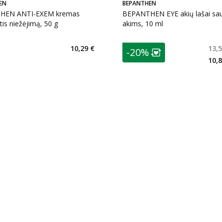
EN
BEPANTHEN
HEN ANTI-EXEM kremas
BEPANTHEN EYE akių lašai s
is niežėjimą, 50 g
akims, 10 ml
patarimas
10,29 €
13,5
-20%
 €
Lojalumo klubo n
10,8