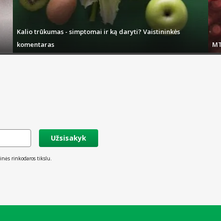
giamės vis sparčiau įgyvendinti internetu atliktus užsakymus. Daugumą prekių, 
 pasirinkus atitinkamus pristatymo būdus – įmanomas ir tą pačią dieną.
Kalio trūkumas - simptomai ir ką daryti? Vaistininkės
komentaras
MT
Užsisakyk
inės rinkodaros tikslu.