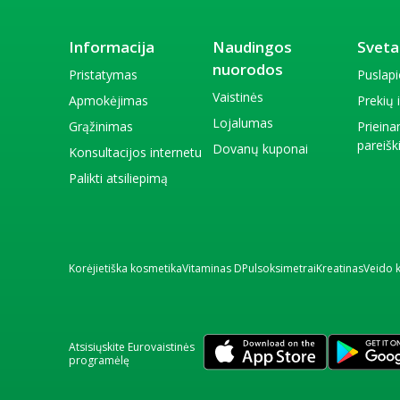
Informacija
Naudingos
Sveta
nuorodos
Pristatymas
Puslap
Vaistinės
Apmokėjimas
Prekių
Lojalumas
Grąžinimas
Priein
pareiš
Dovanų kuponai
Konsultacijos internetu
Palikti atsiliepimą
Korėjietiška kosmetika
Vitaminas D
Pulsoksimetrai
Kreatinas
Veido 
Atsisiųskite Eurovaistinės
programėlę