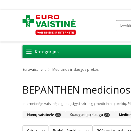
Kategorijos
Eurovaistine.lt
Medicinos ir slaugos prekės
BEPANTHEN medicinos i
Namų vaistinėlė
Suaugusiųjų slauga
Medici
326
513
Kaina
Prekės ženklas
Rūšiuoti pagal