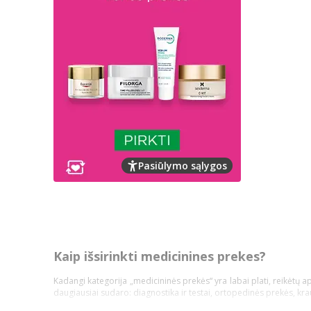
Pasiūlymo sąlygos
Kaip išsirinkti medicinines prekes?
Kadangi kategorija „medicininės prekės“ yra labai plati, reikėtų a
daugiausiai sudaro: diagnostika ir testai, ortopedinės prekės, kr