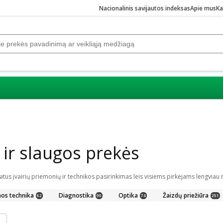
Nacionalinis savijautos indeksas
Apie mus
Ka
r slaugos prekės
nos technika
Diagnostika
Optika
Žaizdų priežiūra
62
90
74
251