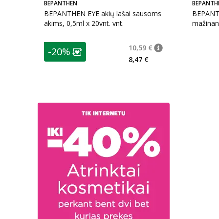
BEPANTHEN
BEPANTH
BEPANTHEN EYE akių lašai sausoms
BEPANT
akims, 0,5ml x 20vnt. vnt.
mažinant
patarimas
10,59 €
-20%
patarimas
Įprasta kaina
:
10,59
Lojalumo klubo narių nuolaida
:
8,47 €