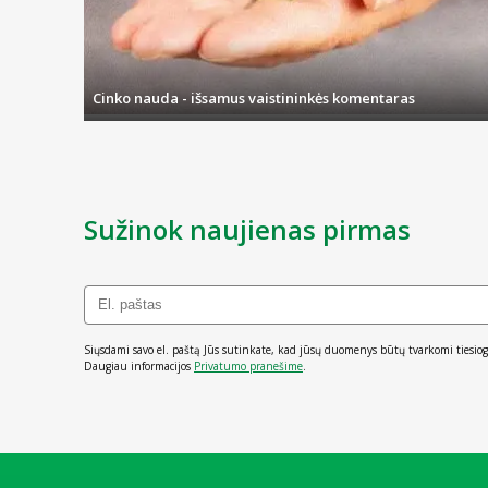
Nuolat tobuliname savo užsakymų priėmimą ir valdymą, todėl sten
kitą darbo dieną, o pristatymas sėkmingai įvyksta per 1-3 d.d., o
Cinko nauda - išsamus vaistininkės komentaras
Sužinok naujienas pirmas
Siųsdami savo el. paštą Jūs sutinkate, kad jūsų duomenys būtų tvarkomi tiesiog
Daugiau informacijos
Privatumo pranešime
.