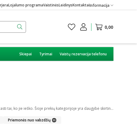
rjera
Lojalumo programa
Vaistinės
Leidinys
Kontaktai
Informacija
0,00
Skiepai
Tyrimai
Vaistų rezervacija telefonu
Internetinėje vaistinėje galite įsigyti skirtingų medicininių prekių. Platus įvairių priemonių ir technikos pasirinkimas leis visiems pirkėjams lengviau rasti tai, ko jie ieško. Šioje prekių kategorijoje yra daugybė skirtingų medicinos priemonių ir priedų, pradedant specialiais kremais ir pleistrais, baigiant kapsulėmis ar drėkinančiais akių lašais. Jeigu jums sunku apsispręsti, kurie produktai būtų geriausias ar tinkamiausias pasirinkimas, mūsų konsultantai gali jums patarti nuotoliniu būdu: internetu aktyviame pokalbio lange, el. paštu ar telefonu.
Priemonės nuo vabzdžių
30