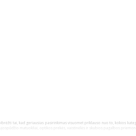
pibrėžti tai, kad geriausias pasirinkimas visuomet priklauso nuo to, kokios kateg
aujospūdžio matuokliai, optikos prekės, vaistinėlės ir skubios pagalbos priemon