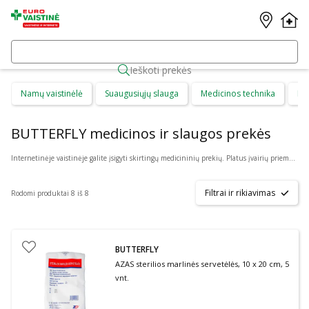
Ieškoti prekės
Namų vaistinėlė
Suaugusiųjų slauga
Medicinos technika
Di
BUTTERFLY medicinos ir slaugos prekės
Internetinėje vaistinėje galite įsigyti skirtingų medicininių prekių. Platus įvairių priemonių ir technikos pasirinkimas leis visiems pirkėjams lengviau rasti tai, ko jie ieško. Šioje prekių kategorijoje yra daugybė skirtingų medicinos priemonių ir priedų, pradedant specialiais kremais ir pleistrais, baigiant kapsulėmis ar drėkinančiais akių lašais. Jeigu jums sunku apsispręsti, kurie produktai būtų geriausias ar tinkamiausias pasirinkimas, mūsų konsultantai gali jums patarti nuotoliniu būdu: internetu aktyviame pokalbio lange, el. paštu ar telefonu.
Filtrai ir rikiavimas
Rodomi produktai 8 iš 8
BUTTERFLY
AZAS sterilios marlinės servetėlės, 10 x 20 cm, 5
vnt.