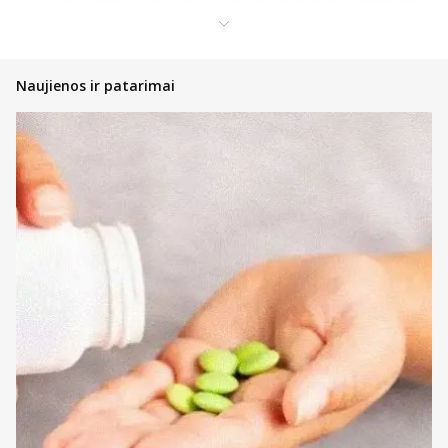
prekių kategoriją daugiausiai sudaro: diagnostika ir testai,
ortopedinės prekės, kraujospūdžio matuokliai, optikos prekės,
vaistinėlės ir skubios pagalbos priemonės.
Pasidalinsime bendromis įžvalgomis, ką vertėtų žinoti kiekvienam
Naujienos ir patarimai
pirkėjui, nusprendusiam pirkti internetinėje vaistinėje, kad įsigytų
priemonių ir technikos nauda būtų pati didžiausia!
Atsidarykite prekės puslapyje ir perskaitykite aprašymą,
instrukcijas bei kitą aktualią informaciją;
Atkreipkite dėmesį į kainą;
Jeigu prekė patiko, tačiau norite dar pasidairyti po prekių
katalogą, galite įsidėti ją į savo norų krepšelį ir prie jos
sugrįžti vėliau;
Nedvejokite konsultuotis su internetinės vaistinės komanda,
kad gautumėte profesionalų patarimą bet kuriuo klausimu;
Jeigu tai – ne vaistiniai preparatai, galite atkreipti dėmesį į
informaciją prie kainos – gali būti taikoma akcija su lojalumo
kortele arba visiems pirkėjams ir techniką ar priemones
įsigysite pigiau nei įprastai.
Renkantis medicinines priemones, svarbu atkreipti dėmesį į visą
prieinamą informaciją. Kadangi renkatės prekes ir produktus
sveikatos ar medicininei priežiūrai, būtina jausti užtikrintumą dėl to,
kad išsirinkote tai, ko reikia. Daugybė preparatų ar priemonių
parduodami skirtingais kiekiais, tad nedvejokite pasidairyti po
katalogą ieškodami labiausiai poreikį atitinkančio kiekio.