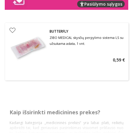
Pasiūlymo sąlygos
BUTTERFLY
ZIBO MEDICAL skysčių perpylimo sistema LS su
užsukama adata, 1 vnt.
0,59 €
Kaip išsirinkti medicinines prekes?
Kadangi kategorija „medicininės prekės“ yra labai plati, reikėtų
apibrėžti tai, kad geriausias pasirinkimas visuomet priklauso nuo
to, kokios kategorijos priemonių ar technikos ieško pirkėjai. Šią