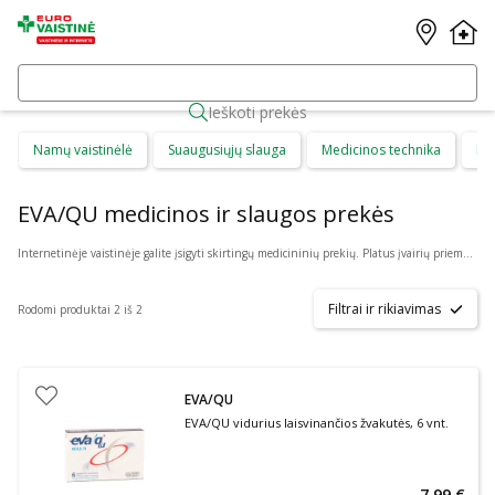
Ieškoti prekės
Namų vaistinėlė
Suaugusiųjų slauga
Medicinos technika
Di
EVA/QU medicinos ir slaugos prekės
Internetinėje vaistinėje galite įsigyti skirtingų medicininių prekių. Platus įvairių priemonių ir technikos pasirinkimas leis visiems pirkėjams lengviau rasti tai, ko jie ieško. Šioje prekių kategorijoje yra daugybė skirtingų medicinos priemonių ir priedų, pradedant specialiais kremais ir pleistrais, baigiant kapsulėmis ar drėkinančiais akių lašais. Jeigu jums sunku apsispręsti, kurie produktai būtų geriausias ar tinkamiausias pasirinkimas, mūsų konsultantai gali jums patarti nuotoliniu būdu: internetu aktyviame pokalbio lange, el. paštu ar telefonu.
Filtrai ir rikiavimas
Rodomi produktai 2 iš 2
EVA/QU
EVA/QU vidurius laisvinančios žvakutės, 6 vnt.
7,99 €