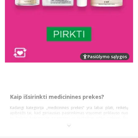
Pasiūlymo sąlygos
Kaip išsirinkti medicinines prekes?
Kadangi kategorija „medicininės prekės“ yra labai plati, reikėtų
apibrėžti tai, kad geriausias pasirinkimas visuomet priklauso nuo
to, kokios kategorijos priemonių ar technikos ieško pirkėjai. Šią
prekių kategoriją daugiausiai sudaro: diagnostika ir testai,
ortopedinės prekės, kraujospūdžio matuokliai, optikos prekės,
vaistinėlės ir skubios pagalbos priemonės.