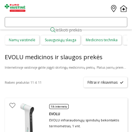
Ieškoti prekės
Namų vaistinėlė
Suaugusiųjų slauga
Medicinos technika
Di
EVOLU medicinos ir slaugos prekės
Internetinėje vaistinėje galite įsigyti skirtingų medicininių prekių. Platus įvairių priemonių ir technikos pasirinkimas leis visiems pirkėjams lengviau rasti tai, ko jie ieško. Šioje prekių kategorijoje yra daugybė skirtingų medicinos priemonių ir priedų, pradedant specialiais kremais ir pleistrais, baigiant kapsulėmis ar drėkinančiais akių lašais. Jeigu jums sunku apsispręsti, kurie produktai būtų geriausias ar tinkamiausias pasirinkimas, mūsų konsultantai gali jums patarti nuotoliniu būdu: internetu aktyviame pokalbio lange, el. paštu ar telefonu.
Filtrai ir rikiavimas
Rodomi produktai 11 iš 11
Tik internetu
EVOLU
EVOLU infraraudonųjų spindulių bekontaktis
termometras, 1 vnt.