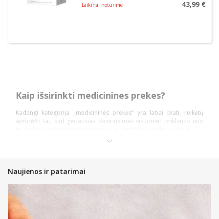
43,99 €
Laikinai neturime
Kaip išsirinkti medicinines prekes?
Kadangi kategorija „medicininės prekės“ yra labai plati, reikėtų
apibrėžti tai, kad geriausias pasirinkimas visuomet priklauso nuo
to, kokios kategorijos priemonių ar technikos ieško pirkėjai. Šią
prekių kategoriją daugiausiai sudaro: diagnostika ir testai,
ortopedinės prekės, kraujospūdžio matuokliai, optikos prekės,
vaistinėlės ir skubios pagalbos priemonės.
Pasidalinsime bendromis įžvalgomis, ką vertėtų žinoti kiekvienam
Naujienos ir patarimai
pirkėjui, nusprendusiam pirkti internetinėje vaistinėje, kad įsigytų
priemonių ir technikos nauda būtų pati didžiausia!
Atsidarykite prekės puslapyje ir perskaitykite aprašymą,
instrukcijas bei kitą aktualią informaciją;
Atkreipkite dėmesį į kainą;