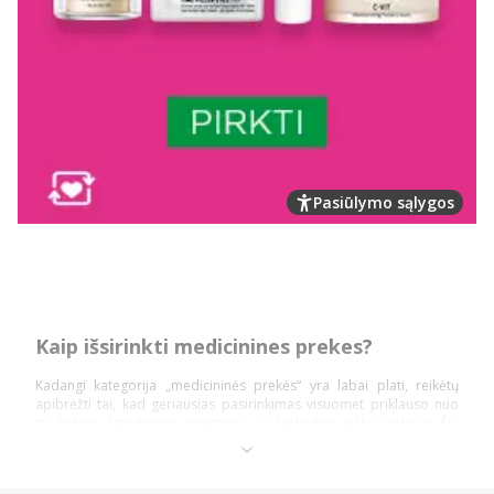
Pasiūlymo sąlygos
Kaip išsirinkti medicinines prekes?
Kadangi kategorija „medicininės prekės“ yra labai plati, reikėtų
apibrėžti tai, kad geriausias pasirinkimas visuomet priklauso nuo
to, kokios kategorijos priemonių ar technikos ieško pirkėjai. Šią
prekių kategoriją daugiausiai sudaro: diagnostika ir testai,
ortopedinės prekės, kraujospūdžio matuokliai, optikos prekės,
vaistinėlės ir skubios pagalbos priemonės.