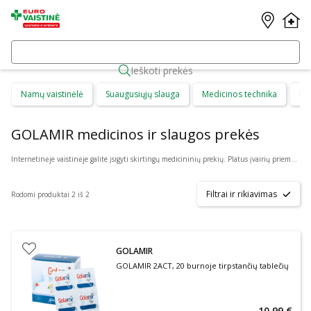
Ieškoti prekės
Namų vaistinėlė
Suaugusiųjų slauga
Medicinos technika
Di
GOLAMIR medicinos ir slaugos prekės
Internetinėje vaistinėje galite įsigyti skirtingų medicininių prekių. Platus įvairių priemonių ir technikos pasirinkimas leis visiems pirkėjams lengviau rasti tai, ko jie ieško. Šioje prekių kategorijoje yra daugybė skirtingų medicinos priemonių ir priedų, pradedant specialiais kremais ir pleistrais, baigiant kapsulėmis ar drėkinančiais akių lašais. Jeigu jums sunku apsispręsti, kurie produktai būtų geriausias ar tinkamiausias pasirinkimas, mūsų konsultantai gali jums patarti nuotoliniu būdu: internetu aktyviame pokalbio lange, el. paštu ar telefonu.
Filtrai ir rikiavimas
Rodomi produktai 2 iš 2
GOLAMIR
GOLAMIR 2ACT, 20 burnoje tirpstančių tablečių
10,99 €