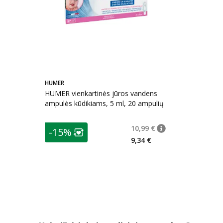
HUMER
HUMER vienkartinės jūros vandens
ampulės kūdikiams, 5 ml, 20 ampulių
patarimas
10,99 €
-15%
patarimas
Įprasta kaina
:
10,99
Lojalumo klubo narių nuolaida
:
9,34 €