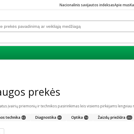
Nacionalinis savijautos indeksas
Apie mus
Ka
augos prekės
nos technika
Diagnostika
Optika
Žaizdų priežiūra
62
90
74
252