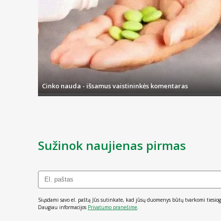
Vienas didžiausių privalumų visiems internetinės vaistinės klientam
(Vilniuje, Kaune, Klaipėdoje, Šiauliuose, Panevėžyje ar bet kurioje ki
Taip pat įmanomas prekių pristatymas į bet kurį Omniva ar LP Exp
Vilniuje, net neišlipus iš savo automobilio.
Nuolat tobuliname savo užsakymų priėmimą ir valdymą, todėl sten
kitą darbo dieną, o pristatymas sėkmingai įvyksta per 1-3 d.d., o
Cinko nauda - išsamus vaistininkės komentaras
Sužinok naujienas pirmas
Siųsdami savo el. paštą Jūs sutinkate, kad jūsų duomenys būtų tvarkomi tiesiog
Daugiau informacijos
Privatumo pranešime
.