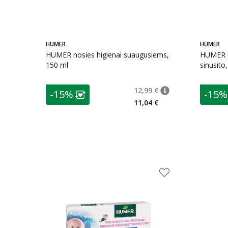
HUMER
HUMER
HUMER nosies higienai suaugusiems,
HUMER n
150 ml
sinusito
patarimas
patarim
12,99 €
-15%
-15%
patarimas
Įprasta kaina
:
12,99
Lojalumo klubo narių nuolaida
:
L
11,04 €