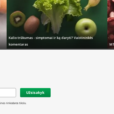
s ir bene didžiausia nauda yra platus pristatymo galimybių pasirinkimas. Visi perk
toje šalies vietoje).
ress paštomatą, su Ziticity kurjeriais didžiausiuose šalies miestuose, tiesia
giamės vis sparčiau įgyvendinti internetu atliktus užsakymus. Daugumą prekių, 
 pasirinkus atitinkamus pristatymo būdus – įmanomas ir tą pačią dieną.
Kalio trūkumas - simptomai ir ką daryti? Vaistininkės
komentaras
MT
Užsisakyk
inės rinkodaros tikslu.