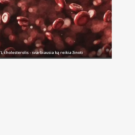
antys gali rinktis pristatymą: į bet kurią vaistinę visoje Lietuvoje
i į namus arba jūsų nurodytu adresu bei atsiėmimas
Drive in
kasoje
kurias turime sandėlyje, pirkėjams išsiunčiame tą pačią arba vos
L cholesterolis - svarbiausia ką reikia žinoti