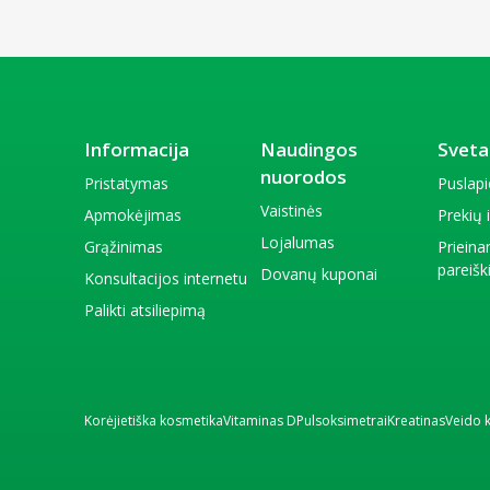
Informacija
Naudingos
Sveta
nuorodos
Pristatymas
Puslap
Vaistinės
Apmokėjimas
Prekių
Lojalumas
Grąžinimas
Priein
pareiš
Dovanų kuponai
Konsultacijos internetu
Palikti atsiliepimą
Korėjietiška kosmetika
Vitaminas D
Pulsoksimetrai
Kreatinas
Veido 