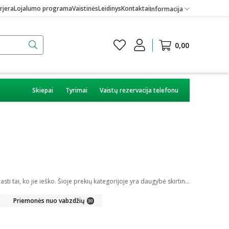
rjera
Lojalumo programa
Vaistinės
Leidinys
Kontaktai
Informacija
0,00
Skiepai
Tyrimai
Vaistų rezervacija telefonu
Internetinėje vaistinėje galite įsigyti skirtingų medicininių prekių. Platus įvairių priemonių ir technikos pasirinkimas leis visiems pirkėjams lengviau rasti tai, ko jie ieško. Šioje prekių kategorijoje yra daugybė skirtingų medicinos priemonių ir priedų, pradedant specialiais kremais ir pleistrais, baigiant kapsulėmis ar drėkinančiais akių lašais. Jeigu jums sunku apsispręsti, kurie produktai būtų geriausias ar tinkamiausias pasirinkimas, mūsų konsultantai gali jums patarti nuotoliniu būdu: internetu aktyviame pokalbio lange, el. paštu ar telefonu.
Priemonės nuo vabzdžių
30