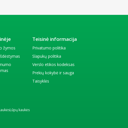
inėje
Teisinė informacija
io žymos
Privatumo politika
 išdėstymas
Slapukų politika
amumo
Verslo etikos kodeksas
kimas
Prekių kokybė ir sauga
Taisyklės
kaukės
Lūpų kaukės