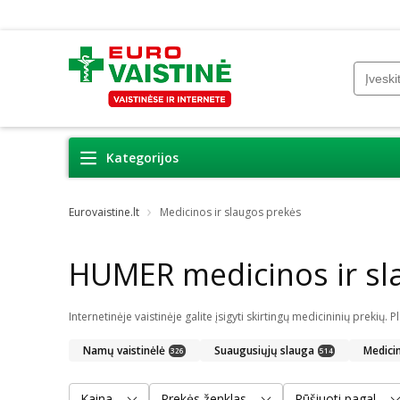
Kategorijos
Eurovaistine.lt
Medicinos ir slaugos prekės
HUMER medicinos ir sl
Namų vaistinėlė
Suaugusiųjų slauga
Medici
326
514
Kaina
Prekės ženklas
Rūšiuoti pagal