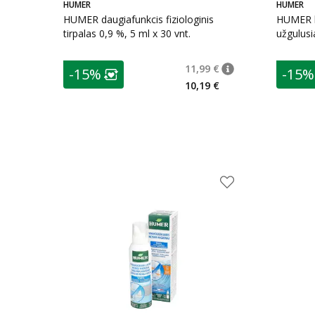
HUMER
HUMER
HUMER daugiafunkcis fiziologinis
HUMER h
tirpalas 0,9 %, 5 ml x 30 vnt.
užgulusi
patarimas
patarim
11,99 €
-15%
-15%
patarimas
Įprasta kaina
:
11,99
Lojalumo klubo narių nuolaida
:
L
10,19 €