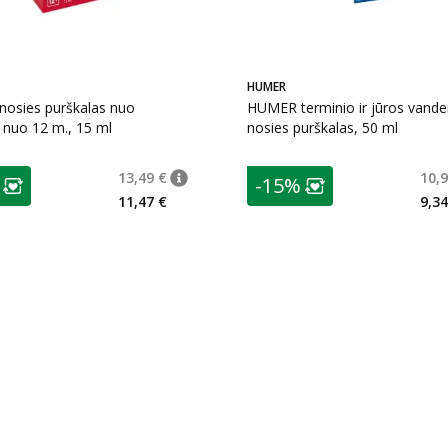
HUMER
osies purškalas nuo
HUMER terminio ir jūros vand
, nuo 12 m., 15 ml
nosies purškalas, 50 ml
as
patarimas
13,49 €
10,9
-15%
 €
patarimas
Įprasta kaina
:
13,49 €
ojalumo klubo narių nuolaida
:
Lojalumo klubo n
11,47 €
9,34