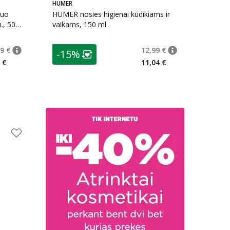
HUMER
duo
HUMER nosies higienai kūdikiams ir
., 50
vaikams, 150 ml
patarimas
9 €
12,99 €
-15%
patarimas
Įprasta kaina
:
11,59 €
patarimas
Įprasta kaina
:
12,
arių nuolaida
:
Lojalumo klubo narių nuolaida
:
 €
11,04 €