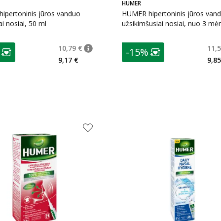
HUMER
ipertoninis jūros vanduo
HUMER hipertoninis jūros van
ai nosiai, 50 ml
užsikimšusiai nosiai, nuo 3 mėn
ml
as
patarimas
10,79 €
11,5
-15%
 €
patarimas
Įprasta kaina
:
10,79 €
ojalumo klubo narių nuolaida
:
Lojalumo klubo n
9,17 €
9,85