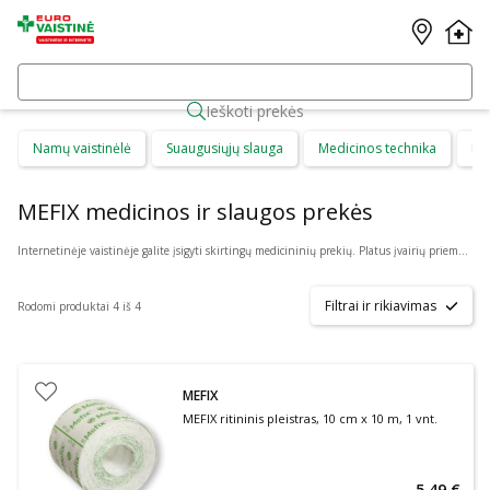
Ieškoti prekės
Namų vaistinėlė
Suaugusiųjų slauga
Medicinos technika
Di
MEFIX medicinos ir slaugos prekės
Internetinėje vaistinėje galite įsigyti skirtingų medicininių prekių. Platus įvairių priemonių ir technikos pasirinkimas leis visiems pirkėjams lengviau rasti tai, ko jie ieško. Šioje prekių kategorijoje yra daugybė skirtingų medicinos priemonių ir priedų, pradedant specialiais kremais ir pleistrais, baigiant kapsulėmis ar drėkinančiais akių lašais. Jeigu jums sunku apsispręsti, kurie produktai būtų geriausias ar tinkamiausias pasirinkimas, mūsų konsultantai gali jums patarti nuotoliniu būdu: internetu aktyviame pokalbio lange, el. paštu ar telefonu.
Filtrai ir rikiavimas
Rodomi produktai 4 iš 4
MEFIX
MEFIX ritininis pleistras, 10 cm x 10 m, 1 vnt.
5,49 €