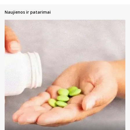
vaistinėlės ir skubios pagalbos priemonės.
Pasidalinsime bendromis įžvalgomis, ką vertėtų žinoti kiekvienam
Naujienos ir patarimai
pirkėjui, nusprendusiam pirkti internetinėje vaistinėje, kad įsigytų
priemonių ir technikos nauda būtų pati didžiausia!
Atsidarykite prekės puslapyje ir perskaitykite aprašymą,
instrukcijas bei kitą aktualią informaciją;
Atkreipkite dėmesį į kainą;
Jeigu prekė patiko, tačiau norite dar pasidairyti po prekių
katalogą, galite įsidėti ją į savo norų krepšelį ir prie jos
sugrįžti vėliau;
Nedvejokite konsultuotis su internetinės vaistinės komanda,
kad gautumėte profesionalų patarimą bet kuriuo klausimu;
Jeigu tai – ne vaistiniai preparatai, galite atkreipti dėmesį į
informaciją prie kainos – gali būti taikoma akcija su lojalumo
kortele arba visiems pirkėjams ir techniką ar priemones
įsigysite pigiau nei įprastai.
Renkantis medicinines priemones, svarbu atkreipti dėmesį į visą
prieinamą informaciją. Kadangi renkatės prekes ir produktus
sveikatos ar medicininei priežiūrai, būtina jausti užtikrintumą dėl to,
kad išsirinkote tai, ko reikia. Daugybė preparatų ar priemonių
parduodami skirtingais kiekiais, tad nedvejokite pasidairyti po
katalogą ieškodami labiausiai poreikį atitinkančio kiekio.
Kadangi prekių šioje kategorijoje yra tikrai daug, galite pasinaudoti
prekių filtravimo įrankiais ar rikiavimo įrankiu tam, kad greičiau