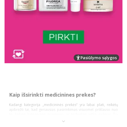
Pasiūlymo sąlygos
Kaip išsirinkti medicinines prekes?
Kadangi kategorija „medicininės prekės“ yra labai plati, reikėtų
apibrėžti tai, kad geriausias pasirinkimas visuomet priklauso nuo
to, kokios kategorijos priemonių ar technikos ieško pirkėjai. Šią
prekių kategoriją daugiausiai sudaro: diagnostika ir testai,
ortopedinės prekės, kraujospūdžio matuokliai, optikos prekės,