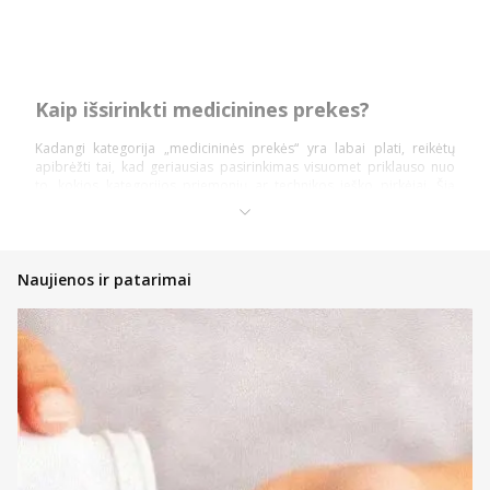
Kaip išsirinkti medicinines prekes?
Kadangi kategorija „medicininės prekės“ yra labai plati, reikėtų
apibrėžti tai, kad geriausias pasirinkimas visuomet priklauso nuo
to, kokios kategorijos priemonių ar technikos ieško pirkėjai. Šią
prekių kategoriją daugiausiai sudaro: diagnostika ir testai,
ortopedinės prekės, kraujospūdžio matuokliai, optikos prekės,
vaistinėlės ir skubios pagalbos priemonės.
Pasidalinsime bendromis įžvalgomis, ką vertėtų žinoti kiekvienam
Naujienos ir patarimai
pirkėjui, nusprendusiam pirkti internetinėje vaistinėje, kad įsigytų
priemonių ir technikos nauda būtų pati didžiausia!
Atsidarykite prekės puslapyje ir perskaitykite aprašymą,
instrukcijas bei kitą aktualią informaciją;
Atkreipkite dėmesį į kainą;
Jeigu prekė patiko, tačiau norite dar pasidairyti po prekių
katalogą, galite įsidėti ją į savo norų krepšelį ir prie jos
sugrįžti vėliau;
Nedvejokite konsultuotis su internetinės vaistinės komanda,
kad gautumėte profesionalų patarimą bet kuriuo klausimu;