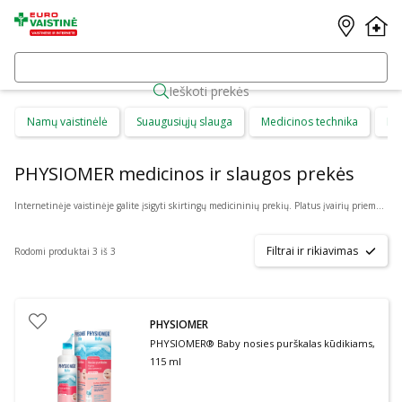
Ieškoti prekės
Namų vaistinėlė
Suaugusiųjų slauga
Medicinos technika
Di
PHYSIOMER medicinos ir slaugos prekės
Internetinėje vaistinėje galite įsigyti skirtingų medicininių prekių. Platus įvairių priemonių ir technikos pasirinkimas leis visiems pirkėjams lengviau rasti tai, ko jie ieško. Šioje prekių kategorijoje yra daugybė skirtingų medicinos priemonių ir priedų, pradedant specialiais kremais ir pleistrais, baigiant kapsulėmis ar drėkinančiais akių lašais. Jeigu jums sunku apsispręsti, kurie produktai būtų geriausias ar tinkamiausias pasirinkimas, mūsų konsultantai gali jums patarti nuotoliniu būdu: internetu aktyviame pokalbio lange, el. paštu ar telefonu.
Filtrai ir rikiavimas
Rodomi produktai 3 iš 3
PHYSIOMER
PHYSIOMER® Baby nosies purškalas kūdikiams,
115 ml