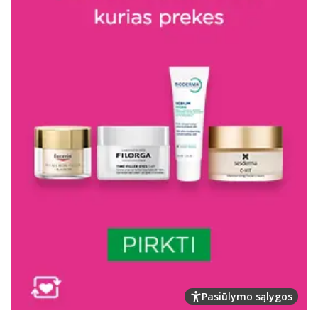
Pasiūlymo sąlygos