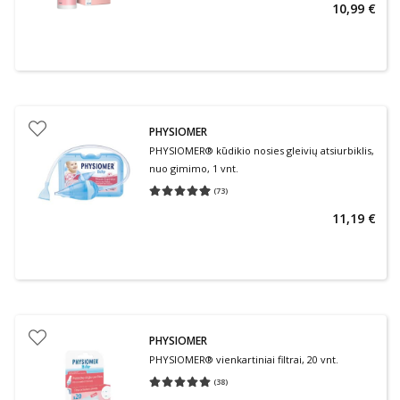
10,99 €
PHYSIOMER
PHYSIOMER® kūdikio nosies gleivių atsiurbiklis,
nuo gimimo, 1 vnt.
(
73
)
Vidutinis įvertinimas 4.97
Įvertinimų skaičius 73
11,19 €
PHYSIOMER
PHYSIOMER® vienkartiniai filtrai, 20 vnt.
(
38
)
Vidutinis įvertinimas 5.00
Įvertinimų skaičius 38