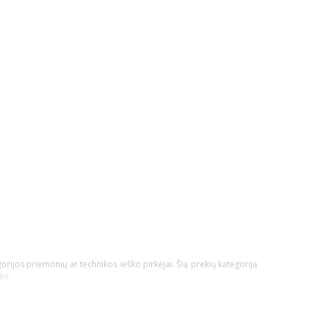
orijos priemonių ar technikos ieško pirkėjai. Šią prekių kategoriją
ės.
technikos nauda būtų pati didžiausia!