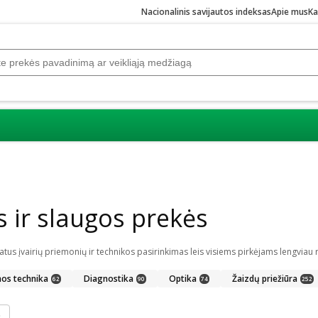
Nacionalinis savijautos indeksas
Apie mus
Ka
ir slaugos prekės
nos technika
Diagnostika
Optika
Žaizdų priežiūra
62
90
74
252