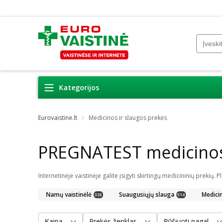
Kategorijos
Eurovaistine.lt
Medicinos ir slaugos prekės
PREGNATEST medicinos 
Namų vaistinėlė
Suaugusiųjų slauga
Medici
326
514
Kaina
Prekės ženklas
Rūšiuoti pagal