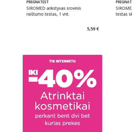
PREGNATEST
PREGNAT
SIROMED ankstyvas srovinis
SIROMED
nėštumo testas, 1 vnt.
testas sk
1 vnt.
5,59 €