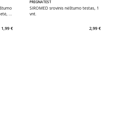
PREGNATEST
ėštumo
SIROMED srovinis nėštumo testas, 1
setė, 1
vnt.
1,99 €
2,99 €