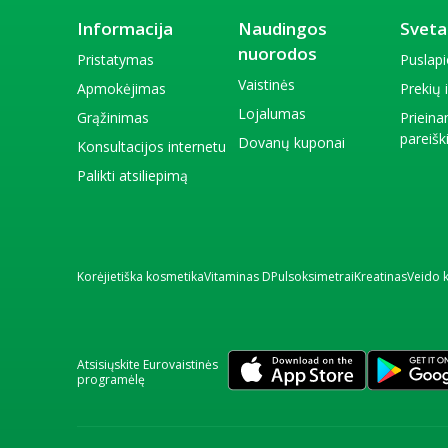
Informacija
Naudingos
Sveta
nuorodos
Pristatymas
Puslap
Vaistinės
Apmokėjimas
Prekių
Lojalumas
Grąžinimas
Priein
pareiš
Dovanų kuponai
Konsultacijos internetu
Palikti atsiliepimą
Korėjietiška kosmetika
Vitaminas D
Pulsoksimetrai
Kreatinas
Veido 
Atsisiųskite Eurovaistinės
programėlę