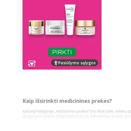
Pasiūlymo sąlygos
Kaip išsirinkti medicinines prekes?
Kadangi kategorija „medicininės prekės“ yra labai plati, reikėtų a
daugiausiai sudaro: diagnostika ir testai, ortopedinės prekės, kr
Pasidalinsime bendromis įžvalgomis, ką vertėtų žinoti kiekvienam p