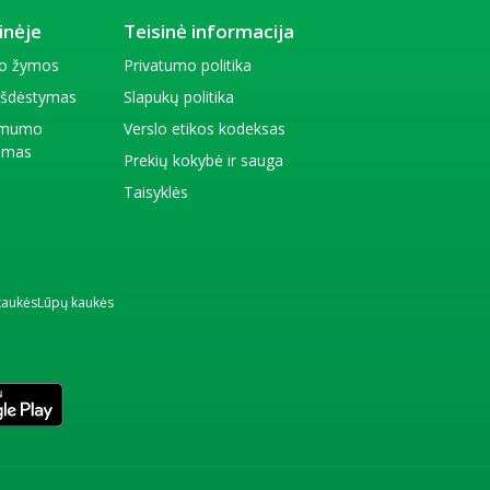
inėje
Teisinė informacija
io žymos
Privatumo politika
 išdėstymas
Slapukų politika
amumo
Verslo etikos kodeksas
kimas
Prekių kokybė ir sauga
Taisyklės
kaukės
Lūpų kaukės