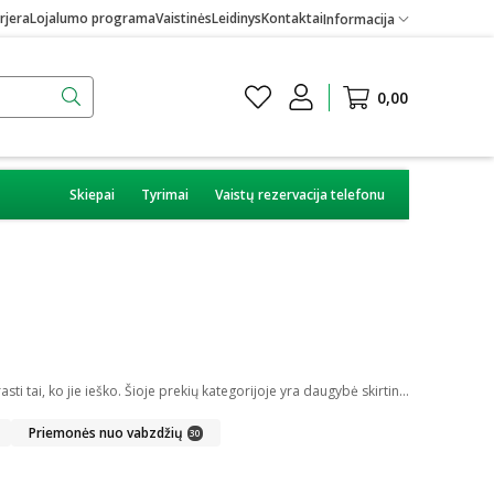
rjera
Lojalumo programa
Vaistinės
Leidinys
Kontaktai
Informacija
0,00
Skiepai
Tyrimai
Vaistų rezervacija telefonu
Internetinėje vaistinėje galite įsigyti skirtingų medicininių prekių. Platus įvairių priemonių ir technikos pasirinkimas leis visiems pirkėjams lengviau rasti tai, ko jie ieško. Šioje prekių kategorijoje yra daugybė skirtingų medicinos priemonių ir priedų, pradedant specialiais kremais ir pleistrais, baigiant kapsulėmis ar drėkinančiais akių lašais. Jeigu jums sunku apsispręsti, kurie produktai būtų geriausias ar tinkamiausias pasirinkimas, mūsų konsultantai gali jums patarti nuotoliniu būdu: internetu aktyviame pokalbio lange, el. paštu ar telefonu.
Priemonės nuo vabzdžių
30