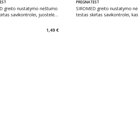
EST
PREGNATEST
 greito nustatymo nėštumo
SIROMED greito nustatymo n
irtas savikontrolei, juostelė,
testas skirtas savikontrolei, ka
vnt.
1,49 €