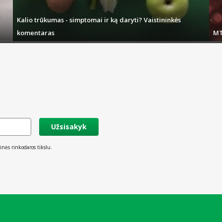
 pasirinkus atitinkamus pristatymo būdus – įmanomas ir tą pačią dieną.
Kalio trūkumas - simptomai ir ką daryti? Vaistininkės
komentaras
MT
Užsisakyk
inės rinkodaros tikslu.