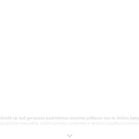
pibrėžti tai, kad geriausias pasirinkimas visuomet priklauso nuo to, kokios kateg
aujospūdžio matuokliai, optikos prekės, vaistinėlės ir skubios pagalbos priemon
irkėjui, nusprendusiam pirkti internetinėje vaistinėje, kad įsigytų priemonių ir 