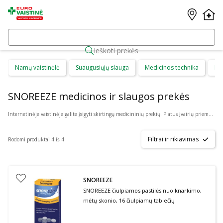
Ieškoti prekės
Namų vaistinėlė
Suaugusiųjų slauga
Medicinos technika
Di
SNOREEZE medicinos ir slaugos prekės
Internetinėje vaistinėje galite įsigyti skirtingų medicininių prekių. Platus įvairių priemonių ir technikos pasirinkimas leis visiems pirkėjams lengviau rasti tai, ko jie ieško. Šioje prekių kategorijoje yra daugybė skirtingų medicinos priemonių ir priedų, pradedant specialiais kremais ir pleistrais, baigiant kapsulėmis ar drėkinančiais akių lašais. Jeigu jums sunku apsispręsti, kurie produktai būtų geriausias ar tinkamiausias pasirinkimas, mūsų konsultantai gali jums patarti nuotoliniu būdu: internetu aktyviame pokalbio lange, el. paštu ar telefonu.
Filtrai ir rikiavimas
Rodomi produktai 4 iš 4
SNOREEZE
SNOREEZE čiulpiamos pastilės nuo knarkimo,
mėtų skonio, 16 čiulpiamų tablečių