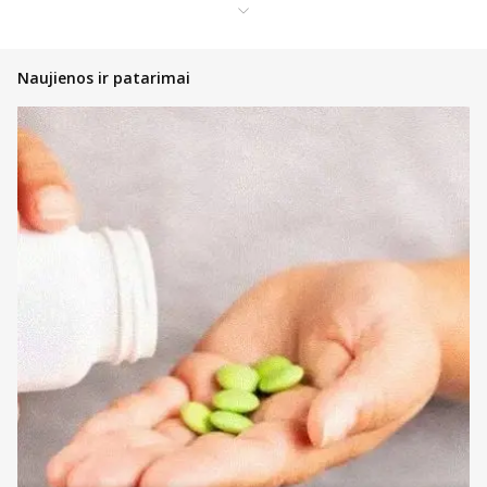
prekių kategoriją daugiausiai sudaro: diagnostika ir testai,
ortopedinės prekės, kraujospūdžio matuokliai, optikos prekės,
vaistinėlės ir skubios pagalbos priemonės.
Pasidalinsime bendromis įžvalgomis, ką vertėtų žinoti kiekvienam
Naujienos ir patarimai
pirkėjui, nusprendusiam pirkti internetinėje vaistinėje, kad įsigytų
priemonių ir technikos nauda būtų pati didžiausia!
Atsidarykite prekės puslapyje ir perskaitykite aprašymą,
instrukcijas bei kitą aktualią informaciją;
Atkreipkite dėmesį į kainą;
Jeigu prekė patiko, tačiau norite dar pasidairyti po prekių
katalogą, galite įsidėti ją į savo norų krepšelį ir prie jos
sugrįžti vėliau;
Nedvejokite konsultuotis su internetinės vaistinės komanda,
kad gautumėte profesionalų patarimą bet kuriuo klausimu;
Jeigu tai – ne vaistiniai preparatai, galite atkreipti dėmesį į
informaciją prie kainos – gali būti taikoma akcija su lojalumo
kortele arba visiems pirkėjams ir techniką ar priemones
įsigysite pigiau nei įprastai.
Renkantis medicinines priemones, svarbu atkreipti dėmesį į visą
prieinamą informaciją. Kadangi renkatės prekes ir produktus
sveikatos ar medicininei priežiūrai, būtina jausti užtikrintumą dėl to,
kad išsirinkote tai, ko reikia. Daugybė preparatų ar priemonių
parduodami skirtingais kiekiais, tad nedvejokite pasidairyti po
katalogą ieškodami labiausiai poreikį atitinkančio kiekio.