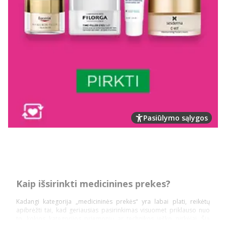
Pasiūlymo sąlygos
Kaip išsirinkti medicinines prekes?
Kadangi kategorija „medicininės prekės“ yra labai plati, reikėtų
apibrėžti tai, kad geriausias pasirinkimas visuomet priklauso nuo
to, kokios kategorijos priemonių ar technikos ieško pirkėjai. Šią