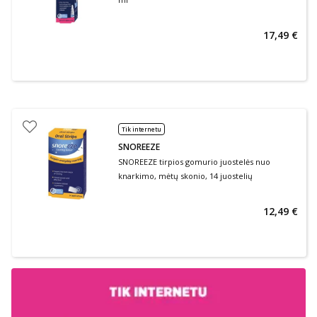
17,49 €
Tik internetu
SNOREEZE
SNOREEZE tirpios gomurio juostelės nuo
knarkimo, mėtų skonio, 14 juostelių
12,49 €