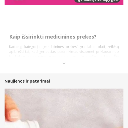
Kaip išsirinkti medicinines prekes?
Kadangi kategorija „medicininės prekės“ yra labai plati, reikėtų
apibrėžti tai, kad geriausias pasirinkimas visuomet priklauso nuo
to, kokios kategorijos priemonių ar technikos ieško pirkėjai. Šią
prekių kategoriją daugiausiai sudaro: diagnostika ir testai,
ortopedinės prekės, kraujospūdžio matuokliai, optikos prekės,
vaistinėlės ir skubios pagalbos priemonės.
Pasidalinsime bendromis įžvalgomis, ką vertėtų žinoti kiekvienam
Naujienos ir patarimai
pirkėjui, nusprendusiam pirkti internetinėje vaistinėje, kad įsigytų
priemonių ir technikos nauda būtų pati didžiausia!
Atsidarykite prekės puslapyje ir perskaitykite aprašymą,
instrukcijas bei kitą aktualią informaciją;
Atkreipkite dėmesį į kainą;
Jeigu prekė patiko, tačiau norite dar pasidairyti po prekių
katalogą, galite įsidėti ją į savo norų krepšelį ir prie jos
sugrįžti vėliau;
Nedvejokite konsultuotis su internetinės vaistinės komanda,