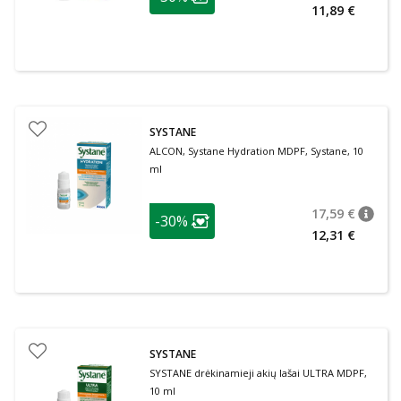
Lojalumo klubo narių nuolaida
:
11,89 €
SYSTANE
ALCON, Systane Hydration MDPF, Systane, 10
ml
patarimas
17,59 €
-30%
patari
Įprasta
Lojalumo klubo narių nuolaida
:
12,31 €
SYSTANE
SYSTANE drėkinamieji akių lašai ULTRA MDPF,
10 ml