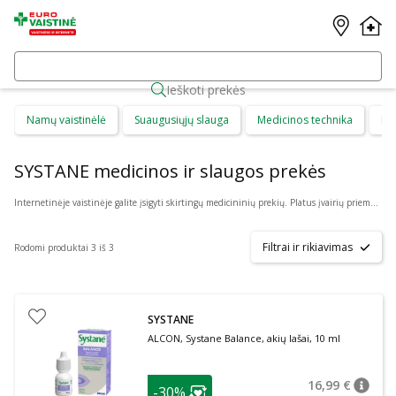
Ieškoti prekės
Namų vaistinėlė
Suaugusiųjų slauga
Medicinos technika
Di
SYSTANE medicinos ir slaugos prekės
Internetinėje vaistinėje galite įsigyti skirtingų medicininių prekių. Platus įvairių priemonių ir technikos pasirinkimas leis visiems pirkėjams lengviau rasti tai, ko jie ieško. Šioje prekių kategorijoje yra daugybė skirtingų medicinos priemonių ir priedų, pradedant specialiais kremais ir pleistrais, baigiant kapsulėmis ar drėkinančiais akių lašais. Jeigu jums sunku apsispręsti, kurie produktai būtų geriausias ar tinkamiausias pasirinkimas, mūsų konsultantai gali jums patarti nuotoliniu būdu: internetu aktyviame pokalbio lange, el. paštu ar telefonu.
Filtrai ir rikiavimas
Rodomi produktai 3 iš 3
SYSTANE
ALCON, Systane Balance, akių lašai, 10 ml
patarimas
16,99 €
-30%
patari
Įprasta