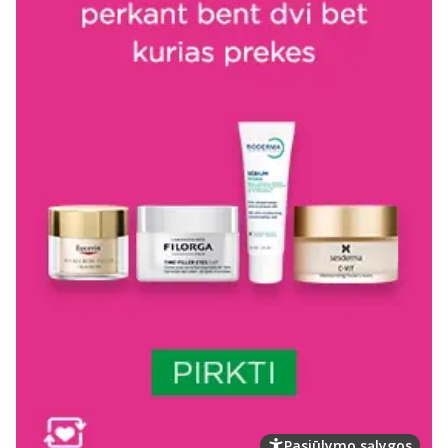
Pasiūlymo sąlygos