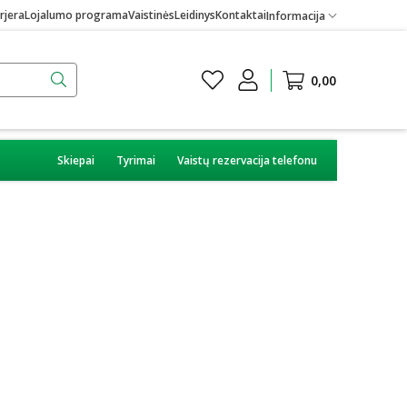
rjera
Lojalumo programa
Vaistinės
Leidinys
Kontaktai
Informacija
0,00
Skiepai
Tyrimai
Vaistų rezervacija telefonu