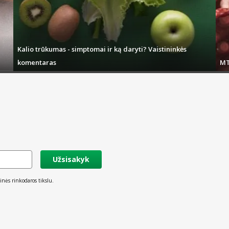
Kalio trūkumas - simptomai ir ką daryti? Vaistininkės
komentaras
MT
Užsisakyk
inės rinkodaros tikslu.