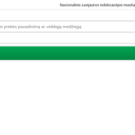
Nacionalinis savijautos indeksas
Apie mus
Ka