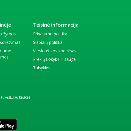
inėje
Teisinė informacija
io žymos
Privatumo politika
 išdėstymas
Slapukų politika
amumo
Verslo etikos kodeksas
kimas
Prekių kokybė ir sauga
Taisyklės
kaukės
Lūpų kaukės