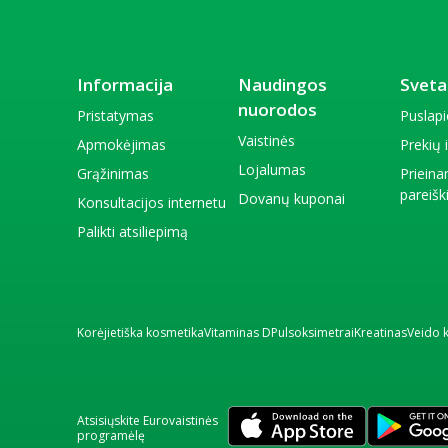
Informacija
Naudingos
Sveta
nuorodos
Pristatymas
Puslap
Vaistinės
Apmokėjimas
Prekių
Lojalumas
Grąžinimas
Priein
pareiš
Dovanų kuponai
Konsultacijos internetu
Palikti atsiliepimą
Korėjietiška kosmetika
Vitaminas D
Pulsoksimetrai
Kreatinas
Veido 
Atsisiųskite Eurovaistinės
programėlę