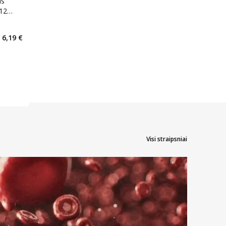
is
12
kaičius 8
6,19 €
arių nuolaida
:
Visi straipsniai