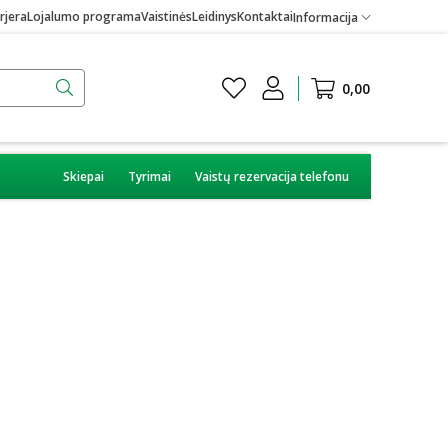
rjera
Lojalumo programa
Vaistinės
Leidinys
Kontaktai
Informacija
0,00
Skiepai
Tyrimai
Vaistų rezervacija telefonu