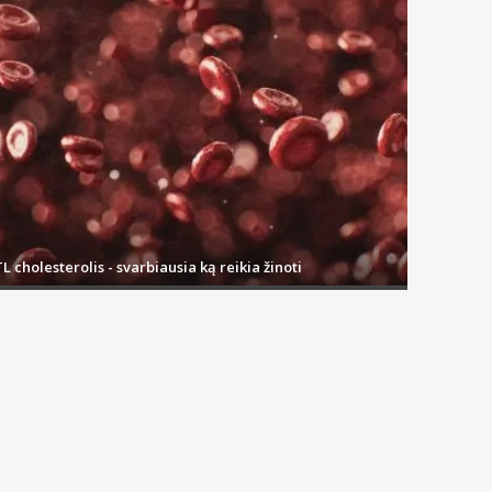
L cholesterolis - svarbiausia ką reikia žinoti