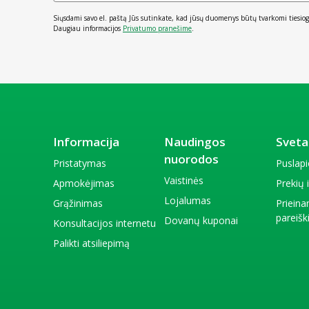
Siųsdami savo el. paštą Jūs sutinkate, kad jūsų duomenys būtų tvarkomi tiesiog
Daugiau informacijos
Privatumo pranešime
.
Informacija
Naudingos
Sveta
nuorodos
Pristatymas
Puslap
Vaistinės
Apmokėjimas
Prekių
Lojalumas
Grąžinimas
Priein
pareiš
Dovanų kuponai
Konsultacijos internetu
Palikti atsiliepimą