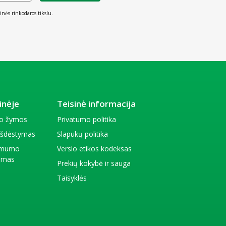
inės rinkodaros tikslu.
inėje
Teisinė informacija
io žymos
Privatumo politika
 išdėstymas
Slapukų politika
amumo
Verslo etikos kodeksas
kimas
Prekių kokybė ir sauga
Taisyklės