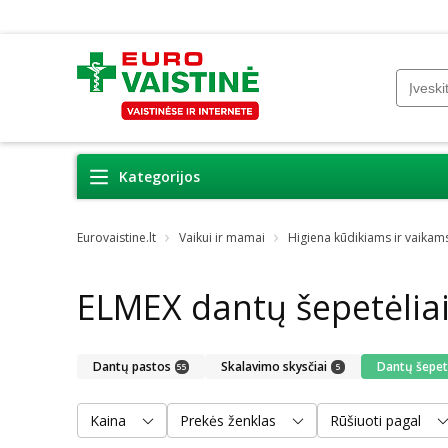
Kategorijos
Eurovaistine.lt
Vaikui ir mamai
Higiena kūdikiams ir vaikam
ELMEX dantų šepetėlia
Dantų pastos
Skalavimo skysčiai
Dantų šepetė
55
5
Kaina
Prekės ženklas
Rūšiuoti pagal