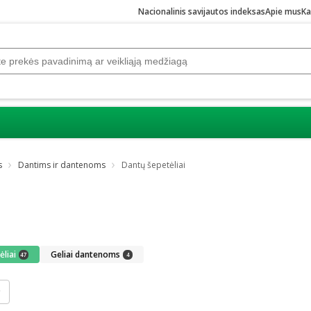
Nacionalinis savijautos indeksas
Apie mus
Ka
s
Dantims ir dantenoms
Dantų šepetėliai
i
liai
Geliai dantenoms
47
4