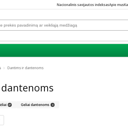
Nacionalinis savijautos indeksas
Apie mus
Ka
s
Dantims ir dantenoms
r dantenoms
liai
Geliai dantenoms
47
4