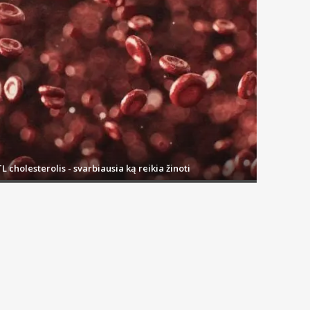
L cholesterolis - svarbiausia ką reikia žinoti