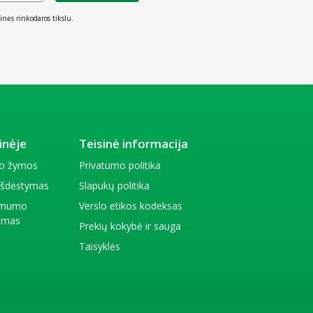
inės rinkodaros tikslu.
inėje
Teisinė informacija
io žymos
Privatumo politika
 išdėstymas
Slapukų politika
amumo
Verslo etikos kodeksas
kimas
Prekių kokybė ir sauga
Taisyklės