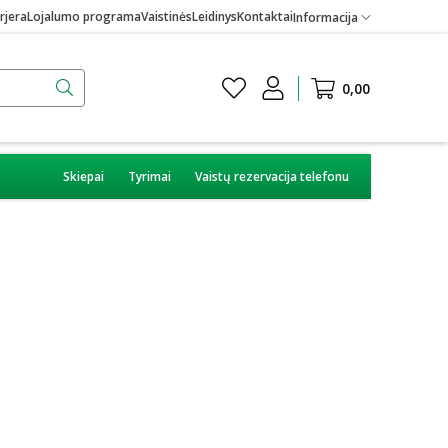
rjera
Lojalumo programa
Vaistinės
Leidinys
Kontaktai
Informacija
0,00
Skiepai
Tyrimai
Vaistų rezervacija telefonu