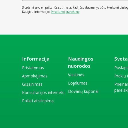
Siųsdami savo el. paštą Jūs sutinkate, kad jūsų duomenys būtų tvarkomi tiesiog
Daugiau informacijos
Privatumo pranešime
.
Informacija
Naudingos
Sveta
nuorodos
Pristatymas
Puslap
Vaistinės
Apmokėjimas
Prekių
Lojalumas
Grąžinimas
Priein
pareiš
Dovanų kuponai
Konsultacijos internetu
Palikti atsiliepimą