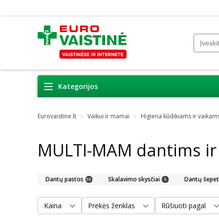
Kategorijos
Eurovaistine.lt
Vaikui ir mamai
Higiena kūdikiams ir vaikam
MULTI-MAM dantims i
Dantų pastos
Skalavimo skysčiai
Dantų šepetė
55
5
Kaina
Prekės ženklas
Rūšiuoti pagal