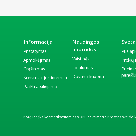
Informacija
Naudingos
Sveta
nuorodos
Pristatymas
Puslap
Vaistinės
Apmokėjimas
Prekių
Lojalumas
Grąžinimas
Priein
pareiš
Dovanų kuponai
Konsultacijos internetu
Palikti atsiliepimą
Korėjietiška kosmetika
Vitaminas D
Pulsoksimetrai
Kreatinas
Veido 