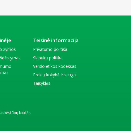
inėje
Teisinė informacija
io žymos
Privatumo politika
 išdėstymas
Slapukų politika
amumo
Verslo etikos kodeksas
kimas
Prekių kokybė ir sauga
Taisyklės
kaukės
Lūpų kaukės