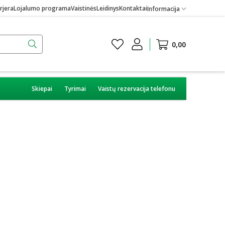
rjera
Lojalumo programa
Vaistinės
Leidinys
Kontaktai
Informacija
0,00
Skiepai
Tyrimai
Vaistų rezervacija telefonu