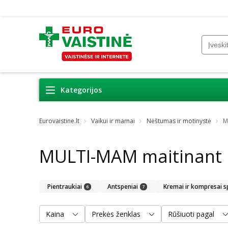
Kategorijos
Eurovaistine.lt
Vaikui ir mamai
Nėštumas ir motinystė
M
MULTI-MAM maitinant
Pientraukiai
Antspeniai
Kremai ir kompresai 
6
7
Kaina
Prekės ženklas
Rūšiuoti pagal