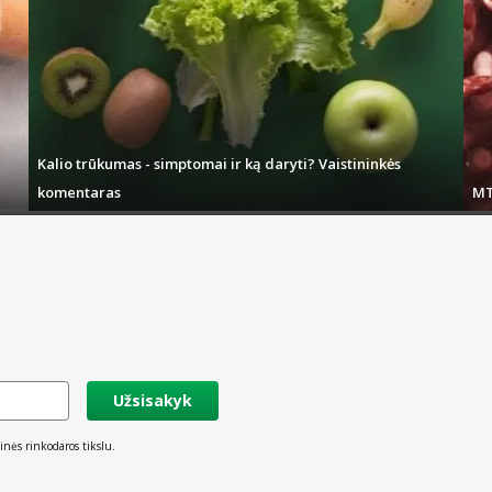
Kalio trūkumas - simptomai ir ką daryti? Vaistininkės
komentaras
MT
Užsisakyk
inės rinkodaros tikslu.