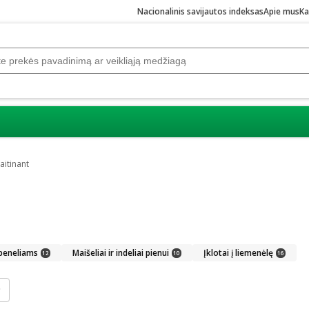
Nacionalinis savijautos indeksas
Apie mus
Ka
aitinant
speneliams
Maišeliai ir indeliai pienui
Įklotai į liemenėlę
12
10
16