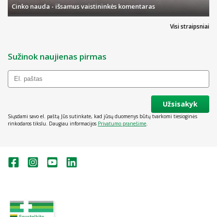
Cinko nauda - išsamus vaistininkės komentaras
Visi straipsniai
Sužinok naujienas pirmas
Užsisakyk
Siųsdami savo el. paštą Jūs sutinkate, kad jūsų duomenys būtų tvarkomi tiesioginės
rinkodaros tikslu. Daugiau informacijos
Privatumo pranešime
.
Valstybinė vaistų kontrolės tarnyba
prie Lietuvos Respublikos sveikatos
apsaugos ministerijos:
Studentų g. 45A, Vilnius