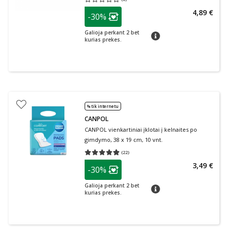
Vidutinis įvertinimas 0.00
Įvertinimų skaičius 0
patarimas
4,89 €
-30%
Lojalumo klubo narių nuolaida
:
Galioja perkant 2 bet
patarimas
kurias prekes.
% tik internetu
CANPOL
CANPOL vienkartiniai įklotai į kelnaites po
gimdymo, 38 x 19 cm, 10 vnt.
(
22
)
Vidutinis įvertinimas 4.86
Įvertinimų skaičius 22
patarimas
3,49 €
-30%
Lojalumo klubo narių nuolaida
:
Galioja perkant 2 bet
patarimas
kurias prekes.