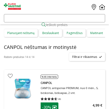
Ieškoti prekės
Planuojant nėštumą
Besilaukiant
Pagimdžius
Maitinant
CANPOL nėštumas ir motinystė
Filtrai ir rikiavimas
Rodomi produktai 14 iš 14
% tik internetu
CANPOL
CANPOL antspeniai PREMIUM, nuo 0 mėn., S,
beskoniai, bekvapiai, 2 vnt.
(
6
)
Vidutinis įvertinimas 4.50
Įvertinimų skaičius 6
patarimas
4,99 €
-30%