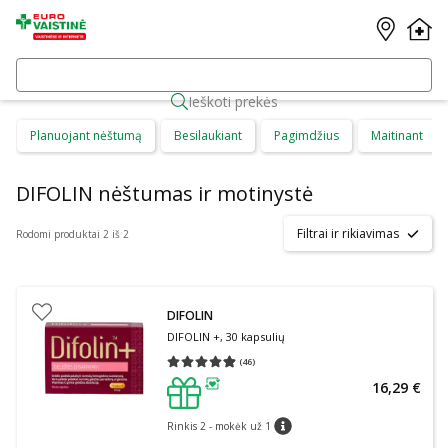
Ieškoti prekės
Planuojant nėštumą
Besilaukiant
Pagimdžius
Maitinant
DIFOLIN nėštumas ir motinystė
Filtrai ir rikiavimas
Rodomi produktai 2 iš 2
DIFOLIN
DIFOLIN +, 30 kapsulių
(
46
)
Vidutinis įvertinimas 4.87
Įvertinimų skaičius 46
16,29 €
patarimas
Rinkis 2 - mokėk už 1
patarimas