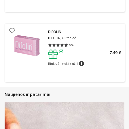
DIFOLIN
DIFOLIN, 60 tablečių
(
45
)
Vidutinis įvertinimas 4.98
Įvertinimų skaičius 45
7,49 €
patarimas
Rinkis 2 - mokėk už 1
patarimas
Naujienos ir patarimai