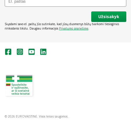
Užsisakyk
Siųsdami savo el. paštą Jūs sutinkate, kad jūsų duomenys būtų tvarkomi tiesioginės
rinkodaros tikslu. Daugiau informacijos
Privatumo pranešime
.
Valstybinė vaistų kontrolės tarnyba
prie Lietuvos Respublikos sveikatos
apsaugos ministerijos:
Studentų g. 45A, Vilnius
+370 5 263 9264
vvkt@vvkt.lt
https://www.vvkt.lt
© 2026 EUROVAISTINĖ. Visos teisės saugomos.