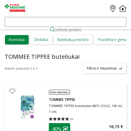
Ieškoti prekės
Buteliukai
Žindukai
Buteliukų priežiūra
Puodeliai ir gertuvė
TOMMEE TIPPEE buteliukai
Filtrai ir rikiavimas
Rodomi produktai 5 iš 5
% tik internetu
TOMMEE TIPPEE
TOMMEE TIPPEE buteliukas ANTI-COLIC, 150 ml,
1 vnt.
(
1
)
Vidutinis įvertinimas 5.00
Įvertinimų skaičius 1
patarimas
16,15 €
-40%