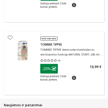
Galioja perkant 2 bet
patarimas
kurias prekes.
% tik internetu
TOMMEE TIPPEE
TOMMEE TIPPEE dekoruotas buteliukas su
sterilizavimo funkcija NATURAL START, 260 ml,
nuo 0 mėn., 1 vnt.
(
0
)
Vidutinis įvertinimas 0.00
Įvertinimų skaičius 0
patarimas
10,99 €
-20%
Lojalumo klubo narių nuolaida
:
Galioja perkant 2 bet
patarimas
kurias prekes.
Naujienos ir patarimai