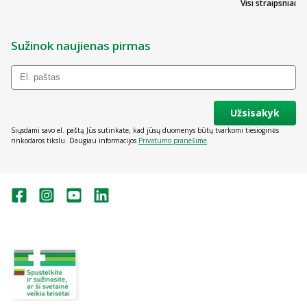
Visi straipsniai
Sužinok naujienas pirmas
Užsisakyk
Siųsdami savo el. paštą Jūs sutinkate, kad jūsų duomenys būtų tvarkomi tiesioginės
rinkodaros tikslu. Daugiau informacijos
Privatumo pranešime
.
Valstybinė vaistų kontrolės tarnyba
prie Lietuvos Respublikos sveikatos
apsaugos ministerijos:
Studentų g. 45A, Vilnius
+370 5 263 9264
vvkt@vvkt.lt
https://www.vvkt.lt