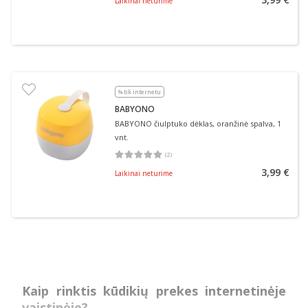
Laikinai neturime
% tik internetu
BABYONO
BABYONO čiulptuko dėklas, oranžinė spalva, 1
vnt.
(
2
)
Vidutinis įvertinimas 5.00
Įvertinimų skaičius 2
3,99 €
Laikinai neturime
Kaip rinktis kūdikių prekes internetinėje
vaistinėje?