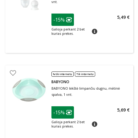
vnt.
patarimas
5,49 €
-15%
Lojalumo klubo narių nuolaida
:
Galioja perkant 2 bet
patarimas
kurias prekes.
% tik internetu
Tik internetu
BABYONO
BABYONO lėkštė limpančiu dugnu, mėtinė
spalva, 1 vnt.
patarimas
5,69 €
-15%
Lojalumo klubo narių nuolaida
:
Galioja perkant 2 bet
patarimas
kurias prekes.