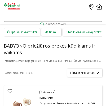
Ieškoti prekės
Čiulptukai ir kramtukai
Maitinimui
Kitos kūdikių ir vaikų prekės
BABYONO priežiūros prekės kūdikiams ir
vaikams
Internetinėje vaistinėje galite rasti kone visko vaikui ir mamai. Čia yra ir įvairiausios kūdikių prekės, kurios tinka patiems mažiausiems. Rinkitės iš: valymo šepetėlių, sterilizavimo maišelių, kramtukų, čiulptukų, žindukų, gertuvių ar buteliukų, maišelių mamos pienui, seilinukų bei daugybės kitų prekių. Tarp jų yra tiek berniukams, tiek mergaitėms tinkamų priemonių bei reikmenų, įvairios ekologiškos bei itin saugios, nekenksmingos prekės. Kataloge yra: Akuku, Avent, Baboo, Babyono, Canpol, Dr. Brown‘s, Philips ir daug kitų prekės ženklų.
Filtrai ir rikiavimas
Rodomi produktai 13 iš 13
Tik internetu
BABYONO
Babyono čiulptukas silikoninis simetrinis 0-6m