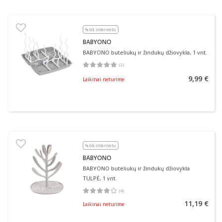
% tik internetu
BABYONO
BABYONO buteliukų ir žindukų džiovykla, 1 vnt.
(
2
)
Vidutinis įvertinimas 5.00
Įvertinimų skaičius 2
9,99 €
Laikinai neturime
% tik internetu
BABYONO
BABYONO buteliukų ir žindukų džiovykla
TULPĖ, 1 vnt.
(
4
)
Vidutinis įvertinimas 4.00
Įvertinimų skaičius 4
11,19 €
Laikinai neturime