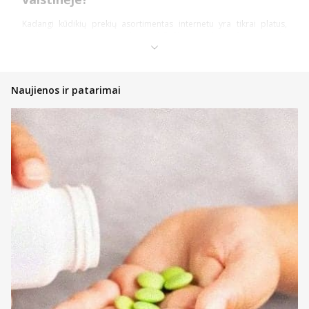
Kadangi kūdikių prekių asortimentas internetu yra tikrai platus,
pasidalinsime keletu bendro pobūdžio patarimų. Konkretesnės
įžvalgos dažniausiai nurodomos konkrečios grupės prekių
kategorijų aprašymuose. Informacijos taip pat galite rasti ir beveik
bet kuriame prekės puslapyje (pvz., prie kone kiekvienos higienos
ar maitinimo priemonės vaikams). Daug informacijos pateiks ir
Naujienos ir patarimai
tiesioginis pokalbis su konsultantais.
Perkant internetu – jūsų patogumui veikia internetinės vaistinės
filtrai bei prekių rikiavimo įrankis. Filtras leidžia kuo greičiau
sumažinti rodomų rezultatų kiekį, kad greičiau rastumėte prekes,
kurių nauda kūdikiams yra būtent tokia, kokios tikitės. Susiaurinkite
rodomų rezultatų kiekį pagal: kategoriją, kainą, prekės ženklą ar
registraciją. Susiaurintas pasirinkimas palengvins galimybę rinktis.
Na, o rikiavimo įrankis leidžia perkantiems internetu greičiau rasti
geriausiai vertinamas, pigiau arba brangiau kainuojančias prekes
bei rikiuoti pagal pavadinimus. Šitaip sumažėjus rodomų prekių
sąrašui galima dar greičiau rasti tai, ko reikia.
Atkreipkite dėmesį ir į prekių ženklinimą.
E-Pasiūlymas – tai ypatinga kaina ar išskirtinės sąlygos
perkant kūdikių prekes internetu
E-Prekė – tai vaikiškos prekės, kurias įsigyti galite tik
internetinėje vaistinėje