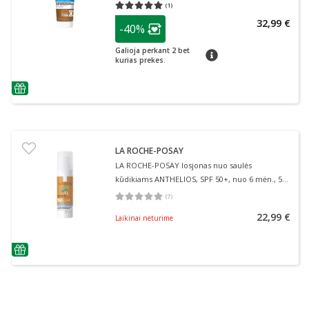
50+, 250 ml
(
1
)
Vidutinis įvertinimas 5.00
Įvertinimų skaičius 1
patarimas
32,99 €
-40%
Lojalumo klubo narių nuolaida
:
Galioja perkant 2 bet
patarimas
kurias prekes.
patarimas
LA ROCHE-POSAY
LA ROCHE-POSAY losjonas nuo saulės
kūdikiams ANTHELIOS, SPF 50+, nuo 6 mėn., 50
ml
(
7
)
Vidutinis įvertinimas 5.00
Įvertinimų skaičius 7
22,99 €
Laikinai neturime
patarimas