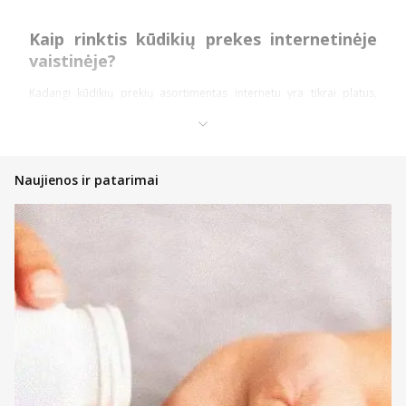
Kaip rinktis kūdikių prekes internetinėje
vaistinėje?
Kadangi kūdikių prekių asortimentas internetu yra tikrai platus,
pasidalinsime keletu bendro pobūdžio patarimų. Konkretesnės
įžvalgos dažniausiai nurodomos konkrečios grupės prekių
kategorijų aprašymuose. Informacijos taip pat galite rasti ir beveik
bet kuriame prekės puslapyje (pvz., prie kone kiekvienos higienos
ar maitinimo priemonės vaikams). Daug informacijos pateiks ir
Naujienos ir patarimai
tiesioginis pokalbis su konsultantais.
Perkant internetu – jūsų patogumui veikia internetinės vaistinės
filtrai bei prekių rikiavimo įrankis. Filtras leidžia kuo greičiau
sumažinti rodomų rezultatų kiekį, kad greičiau rastumėte prekes,
kurių nauda kūdikiams yra būtent tokia, kokios tikitės. Susiaurinkite
rodomų rezultatų kiekį pagal: kategoriją, kainą, prekės ženklą ar
registraciją. Susiaurintas pasirinkimas palengvins galimybę rinktis.
Na, o rikiavimo įrankis leidžia perkantiems internetu greičiau rasti
geriausiai vertinamas, pigiau arba brangiau kainuojančias prekes
bei rikiuoti pagal pavadinimus. Šitaip sumažėjus rodomų prekių
sąrašui galima dar greičiau rasti tai, ko reikia.
Atkreipkite dėmesį ir į prekių ženklinimą.