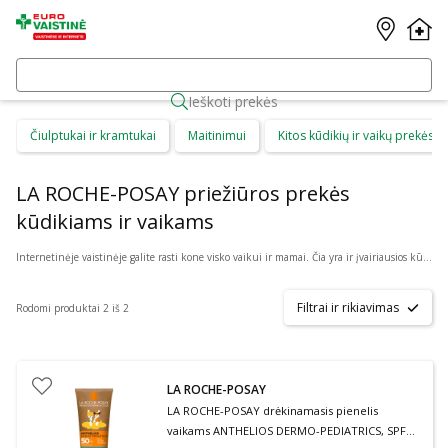
Ieškoti prekės
Čiulptukai ir kramtukai
Maitinimui
Kitos kūdikių ir vaikų prekės
LA ROCHE-POSAY priežiūros prekės
kūdikiams ir vaikams
Internetinėje vaistinėje galite rasti kone visko vaikui ir mamai. Čia yra ir įvairiausios kūdikių prekės, kurios tinka patiems mažiausiems. Rinkitės iš: valymo šepetėlių, sterilizavimo maišelių, kramtukų, čiulptukų, žindukų, gertuvių ar buteliukų, maišelių mamos pienui, seilinukų bei daugybės kitų prekių. Tarp jų yra tiek berniukams, tiek mergaitėms tinkamų priemonių bei reikmenų, įvairios ekologiškos bei itin saugios, nekenksmingos prekės. Kataloge yra: Akuku, Avent, Baboo, Babyono, Canpol, Dr. Brown‘s, Philips ir daug kitų prekės ženklų.
Filtrai ir rikiavimas
Rodomi produktai 2 iš 2
LA ROCHE-POSAY
LA ROCHE-POSAY drėkinamasis pienelis
vaikams ANTHELIOS DERMO-PEDIATRICS, SPF