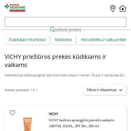
Ieškoti prekės
Čiulptukai ir kramtukai
Maitinimui
Kitos kūdikių ir vaikų prekės
VICHY priežiūros prekės kūdikiams ir
vaikams
Internetinėje vaistinėje galite rasti kone visko vaikui ir mamai. Čia yra ir įvairiausios kūdikių prekės, kurios tinka patiems mažiausiems. Rinkitės iš: valymo šepetėlių, sterilizavimo maišelių, kramtukų, čiulptukų, žindukų, gertuvių ar buteliukų, maišelių mamos pienui, seilinukų bei daugybės kitų prekių. Tarp jų yra tiek berniukams, tiek mergaitėms tinkamų priemonių bei reikmenų, įvairios ekologiškos bei itin saugios, nekenksmingos prekės. Kataloge yra: Akuku, Avent, Baboo, Babyono, Canpol, Dr. Brown‘s, Philips ir daug kitų prekės ženklų.
Filtrai ir rikiavimas
Rodomi produktai 1 iš 1
VICHY
VICHY švelnus apsauginis pienelis vaikams
CAPITAL SOLEIL, SPF 50+, 300 ml