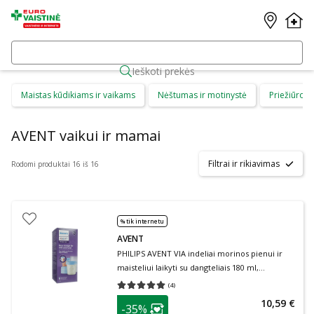
Ieškoti prekės
Maistas kūdikiams ir vaikams
Nėštumas ir motinystė
Priežiūros 
AVENT vaikui ir mamai
Filtrai ir rikiavimas
Rodomi produktai 16 iš 16
% tik internetu
AVENT
PHILIPS AVENT VIA indeliai morinos pienui ir
maisteliui laikyti su dangteliais 180 ml,
SCF619/05, 5 vnt., 180 ml
(
4
)
Vidutinis įvertinimas 5.00
Įvertinimų skaičius 4
patarimas
10,59 €
-35%