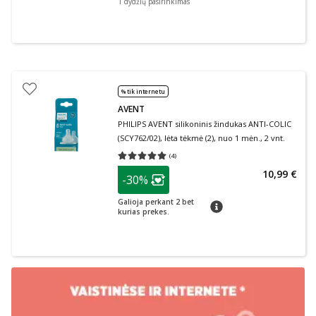
1 dydžių pasirinkimas
% tik internetu
AVENT
PHILIPS AVENT silikoninis žindukas ANTI-COLIC
(SCY762/02), lėta tėkmė (2), nuo 1 mėn., 2 vnt.
(
4
)
Vidutinis įvertinimas 5.00
Įvertinimų skaičius 4
patarimas
10,99 €
-30%
Lojalumo klubo narių nuolaida
:
Galioja perkant 2 bet
patarimas
kurias prekes.