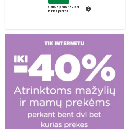
Lojalumo klubo narių nuolaida
:
Galioja perkant 2 bet
patarimas
kurias prekes.