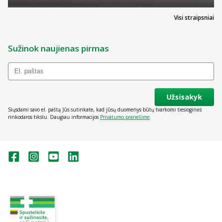
Visi straipsniai
Sužinok naujienas pirmas
Užsisakyk
Siųsdami savo el. paštą Jūs sutinkate, kad jūsų duomenys būtų tvarkomi tiesioginės
rinkodaros tikslu. Daugiau informacijos
Privatumo pranešime
.
Valstybinė vaistų kontrolės tarnyba
prie Lietuvos Respublikos sveikatos
apsaugos ministerijos:
Studentų g. 45A, Vilnius
+370 5 263 9264
vvkt@vvkt.lt