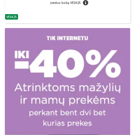
patarimas
Įvedus kodą VESK25
VESK25
patarimas