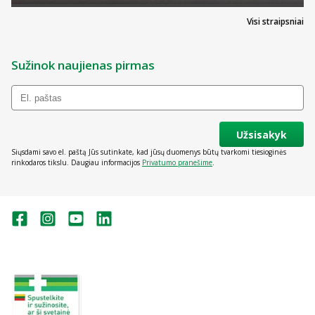
Visi straipsniai
Sužinok naujienas pirmas
Užsisakyk
Siųsdami savo el. paštą Jūs sutinkate, kad jūsų duomenys būtų tvarkomi tiesioginės
rinkodaros tikslu. Daugiau informacijos
Privatumo pranešime
.
Valstybinė vaistų kontrolės tarnyba
prie Lietuvos Respublikos sveikatos
apsaugos ministerijos:
Studentų g. 45A, Vilnius
+370 5 263 9264
vvkt@vvkt.lt