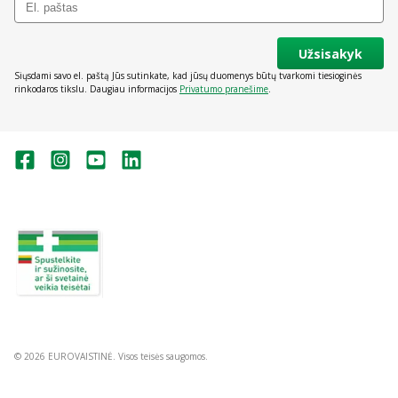
Užsisakyk
Siųsdami savo el. paštą Jūs sutinkate, kad jūsų duomenys būtų tvarkomi tiesioginės
rinkodaros tikslu. Daugiau informacijos
Privatumo pranešime
.
Valstybinė vaistų kontrolės tarnyba
prie Lietuvos Respublikos sveikatos
apsaugos ministerijos:
Studentų g. 45A, Vilnius
+370 5 263 9264
vvkt@vvkt.lt
https://www.vvkt.lt
© 2026 EUROVAISTINĖ. Visos teisės saugomos.