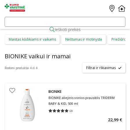
Ieškoti prekės
Maistas kūdikiams ir vaikams
Nėštumas ir motinystė
Priežiūros 
BIONIKE vaikui ir mamai
Filtrai ir rikiavimas
Rodomi produktai 4 iš 4
BIONIKE
BIONIKE aliejinis vonios prausiklis TRIDERM
BABY & KID, 500 ml
(
2
)
Vidutinis įvertinimas 5.00
Įvertinimų skaičius 2
22,99 €