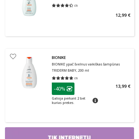
(
3
)
Vidutinis įvertinimas 4.33
Įvertinimų skaičius 3
12,99 €
BIONIKE
BIONIKE ypač švelnus vaikiškas šampūnas
TRIDERM BABY, 200 ml
(
3
)
Vidutinis įvertinimas 5.00
Įvertinimų skaičius 3
patarimas
13,99 €
-40%
Lojalumo klubo narių nuolaida
:
Galioja perkant 2 bet
patarimas
kurias prekes.